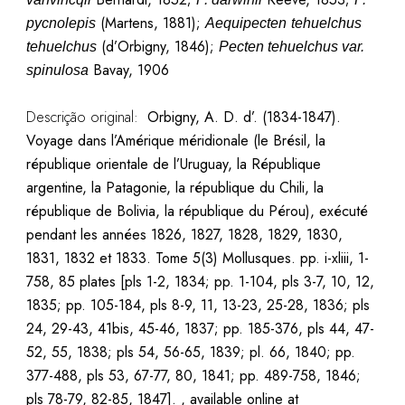
(Martens, 1881);
pycnolepis
Aequipecten
tehuelchus
(d’
Orbigny
, 1846);
tehuelchus
Pecten tehuelchus var.
Bavay, 1906
spinulosa
Descrição original:
Orbigny, A. D. d’. (1834-1847).
Voyage dans l’Amérique méridionale (le Brésil, la
république orientale de l’Uruguay, la République
argentine, la Patagonie, la république du Chili, la
république de Bolivia, la république du Pérou), exécuté
pendant les années 1826, 1827, 1828, 1829, 1830,
1831, 1832 et 1833. Tome 5(3) Mollusques. pp. i-xliii, 1-
758, 85 plates [pls 1-2, 1834; pp. 1-104, pls 3-7, 10, 12,
1835; pp. 105-184, pls 8-9, 11, 13-23, 25-28, 1836; pls
24, 29-43, 41bis, 45-46, 1837; pp. 185-376, pls 44, 47-
52, 55, 1838; pls 54, 56-65, 1839; pl. 66, 1840; pp.
377-488, pls 53, 67-77, 80, 1841; pp. 489-758, 1846;
pls 78-79, 82-85, 1847]. , available online at