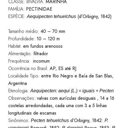
CLASSE: BIVALVIA:
MARINHA
FAMÍLIA:
PECTINIDAE
ESPÉCIE:
(d’Orbigny, 1842)
Aequipecten tehuelchus
Tamanho médio:
40 – 70 mm
Profundidade:
10 – 120 m
Habitat:
em fundos arenosos
Alimentação:
filtrador
Frequência:
incomum
Ocorrência no Brasil:
AP, ES até RJ
Localidade Tipo:
entre Rio Negro e Baía de San Blas,
Argentina
Etimologia:
Aequipecten: aequi (L.) = iguais + Pecten
Observações:
valvas com aurículas desiguais ,
14 a 16
costelas arredondadas, cada uma com 3 a 5 linhas
longitudinais de escamas
Sinônimos:
d’
Orbigny
, 1842:
Pecten
tehuelchus
P.
Bernardi, 1852;
Reeve, 1853;
vanvincqii
P.
darwinii
P.