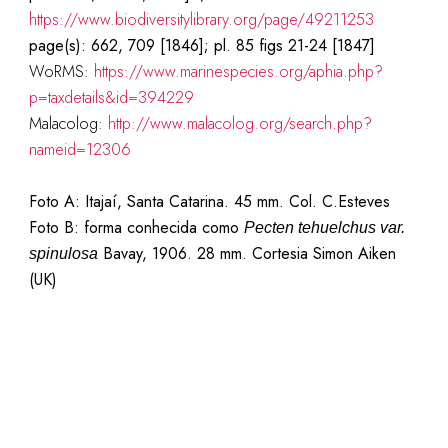
https://www.biodiversitylibrary.org/page/49211253
page(s): 662, 709 [1846]; pl. 85 figs 21-24 [1847]
WoRMS:
https://www.marinespecies.org/aphia.php?
p=taxdetails&id=394229
Malacolog:
http://www.malacolog.org/search.php?
nameid=12306
Foto A: Itajaí, Santa Catarina. 45 mm. Col. C.Esteves
Foto B: forma conhecida como
Pecten tehuelchus var.
Bavay, 1906. 28 mm. Cortesia Simon Aiken
spinulosa
(UK)