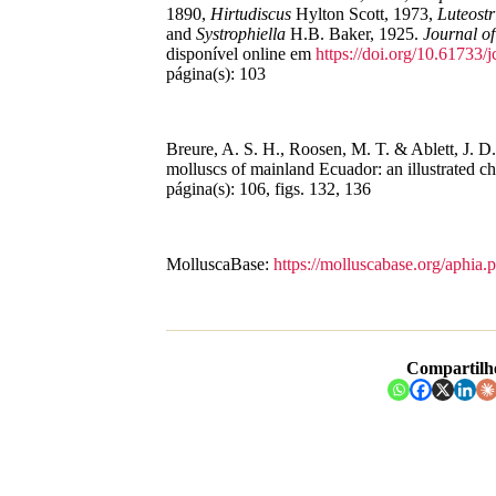
1890,
Hirtudiscus
Hylton Scott, 1973,
Luteostr
and
Systrophiella
H.B. Baker, 1925.
Journal o
disponível online em
https://doi.org/10.61733/
página(s): 103
Breure, A. S. H., Roosen, M. T. & Ablett, J. D
molluscs of mainland Ecuador: an illustrated ch
página(s): 106, figs. 132, 136
MolluscaBase:
https://molluscabase.org/aphi
Compartilh