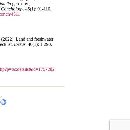
iatella
gen. nov.,
f Conchology.
45(1): 91-110.
,
jconch/4511
. (2022). Land and freshwater
ecklist.
Iberus.
40(1): 1-290.
a.php?p=taxdetails&id=1757282
e