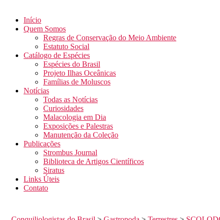
Início
Quem Somos
Regras de Conservação do Meio Ambiente
Estatuto Social
Catálogo de Espécies
Espécies do Brasil
Projeto Ilhas Oceânicas
Famílias de Moluscos
Notícias
Todas as Notícias
Curiosidades
Malacologia em Dia
Exposições e Palestras
Manutenção da Coleção
Publicações
Strombus Journal
Biblioteca de Artigos Científicos
Siratus
Links Úteis
Contato
Conquiliologistas do Brasil
>
Gastropoda
>
Terrestres
>
SCOLOD