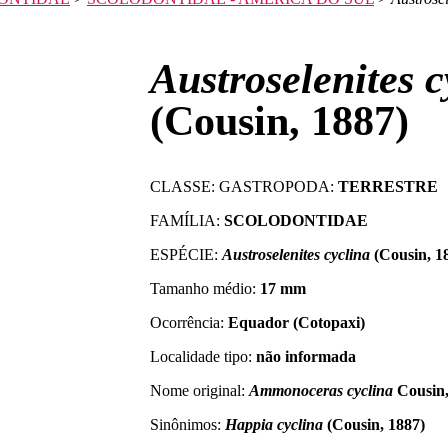
Austroselenites c
(Cousin, 1887)
CLASSE: GASTROPODA:
TERRESTRE
FAMÍLIA:
SCOLODONTIDAE
ESPÉCIE:
Austroselenites cyclina
(Cousin, 1
Tamanho médio:
17 mm
Ocorrência:
Equador (Cotopaxi)
Localidade tipo:
não informada
Nome original:
Ammonoceras cyclina
Cousin,
Sinônimos:
Happia cyclina
(Cousin, 1887)