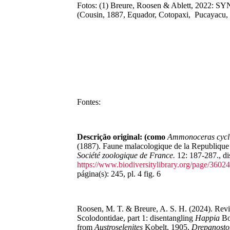
Fotos: (1) Breure, Roosen & Ablett, 2022: 
(Cousin, 1887, Equador, Cotopaxi, Pucayac
Fontes:
Descrição original: (como
Ammonoceras cycl
(1887). Faune malacologique de la Republique
Société zoologique de France.
12: 187-287.
, d
https://www.biodiversitylibrary.org/page/3602
página(s): 245, pl. 4 fig. 6
Roosen, M. T. & Breure, A. S. H. (2024). Revis
Scolodontidae, part 1: disentangling
Happia
Bo
from
Austroselenites
Kobelt, 1905,
Drepanosto