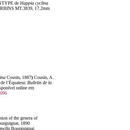
SYNTYPE de
Happia cyclina
u, RBINS MT.3839, 17.2mm
ina
Cousin, 1887
)
Cousin, A.
 de l’Équateur.
Bulletin de la
isponível online em
4096
ion of the genera of
urguignat, 1890
mella
Bourguignat,