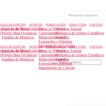
LOGO DE ESPÉCIES
NOTÍCIAS
PUBLICAÇÕES
LINKS ÚTEIS
CONTATO
nservação do Meio Ambiente
Espécies do Brasil
Todas as Notícias
Strombus Journal
l
Projeto Ilhas Oceânicas
Curiosidades
Biblioteca de Artigos Científicos
Famílias de Moluscos
Malacologia em Dia
Siratus
Exposições e Palestras
Manutenção da Coleção
LOGO DE ESPÉCIES
NOTÍCIAS
PUBLICAÇÕES
LINKS ÚTEIS
CONTATO
nservação do Meio Ambiente
Espécies do Brasil
Todas as Notícias
Strombus Journal
l
Projeto Ilhas Oceânicas
Curiosidades
Biblioteca de Artigos Científicos
Famílias de Moluscos
Malacologia em Dia
Siratus
Exposições e Palestras
Manutenção da Coleção