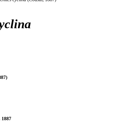
yclina
887)
 1887