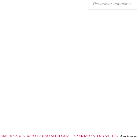
ONTIDAE
>
SCOLODONTIDAE - AMÉRICA DO SUL
>
Austrosel