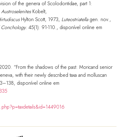
ision of the genera of Scolodontidae, part 1:
m
Austroselenites
Kobelt,
irtudiscus
Hylton Scott, 1973,
Luteostriatella
gen. nov.,
f Conchology.
45(1): 91-110.
, disponível online em
 2020. “From the shadows of the past: Moricand senior
Geneva, with their newly described taxa and molluscan
13–138, disponível online em
4335
ia.php?p=taxdetails&id=1449016