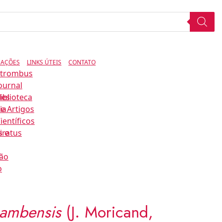
CAÇÕES
LINKS ÚTEIS
CONTATO
Strombus
ournal
des
iblioteca
ia
e Artigos
ientíficos
s e
iratus
ão
o
bambensis
(J. Moricand,