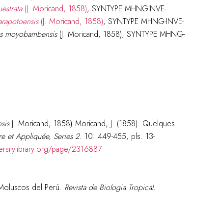
estrata
(J. Moricand, 1858)
, SYNTYPE MHNGINVE-
arapotoensis
(J. Moricand, 1858)
, SYNTYPE MHNG-INVE-
es
moyobambensis
(J. Moricand, 1858), SYNTYPE MHNG-
sis
J. Moricand, 1858
)
Moricand, J. (1858). Quelques
e et Appliquée, Series 2.
10: 449-455, pls. 13-
ersitylibrary.org/page/2316887
. Moluscos del Perú.
Revista de Biologia Tropical.