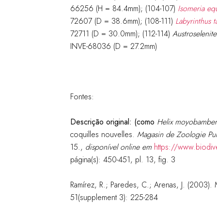
66256 (H = 84.4mm); (104-107)
Isomeria equ
72607 (D = 38.6mm); (108-111)
Labyrinthus t
72711 (D = 30.0mm); (112-114)
Austroselenit
INVE-68036 (D = 27.2mm)
Fontes:
Descrição original:
(como
Helix moyobamben
coquilles nouvelles.
Magasin de Zoologie Pur
15.
,
disponível online em
https://www.biodiv
página(s): 450-451, pl. 13, fig. 3
Ramírez, R.; Paredes, C.; Arenas, J. (2003)
51(supplement 3): 225-284