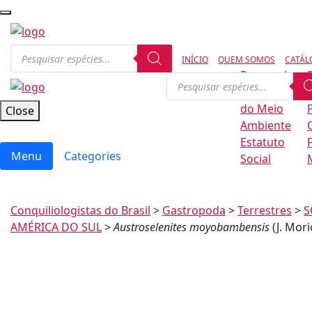
INÍCIO
QUEM SOMOS
CATÁL
Regras de
Conservação
B
do Meio
Close
Ambiente
Estatuto
Menu
Categories
Social
Conquiliologistas do Brasil
>
Gastropoda
>
Terrestres
>
S
AMÉRICA DO SUL
>
Austroselenites moyobambensis
(J. Mori