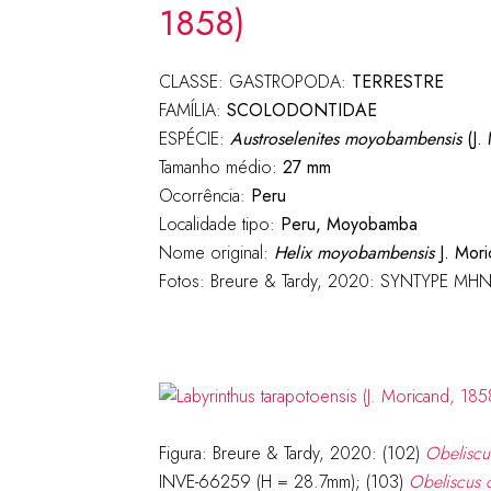
1858)
CLASSE: GASTROPODA:
TERRESTRE
FAMÍLIA:
SCOLODONTIDAE
ESPÉCIE:
Austroselenites moyobambensis
(J.
Tamanho médio:
27 mm
Ocorrência:
Peru
Localidade tipo:
Peru, Moyobamba
Nome original:
Helix moyobambensis
J. Mori
Fotos: Breure & Tardy, 2020: SYNTYPE MH
Figura: Breure & Tardy, 2020: (102)
Obeliscu
INVE-66259 (H = 28.7mm); (103)
Obeliscus 