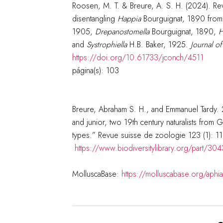
Roosen, M. T. & Breure, A. S. H. (2024). Rev
disentangling
Happia
Bourguignat, 1890 fro
1905,
Drepanostomella
Bourguignat, 1890,
H
and
Systrophiella
H.B. Baker, 1925.
Journal o
https://doi.org/10.61733/jconch/4511
página(s): 103
Breure, Abraham S. H., and Emmanuel Tardy.
and junior, two 19th century naturalists from 
types.” Revue suisse de zoologie 123 (1): 1
https://www.biodiversitylibrary.org/part/30
MolluscaBase:
https://molluscabase.org/aph