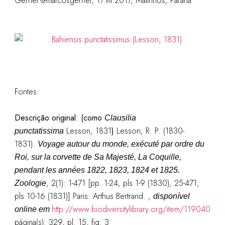
Gernet @marcosgernet, 17.vii.2017, Matinhos, Paraná
Fontes:
Descrição original: (como
Clausilia
Lesson, 1831
)
Lesson, R. P. (1830-
punctatissima
1831).
Voyage autour du monde, exécuté par ordre du
Roi, sur la corvette de Sa Majesté, La Coquille,
pendant les années 1822, 1823, 1824 et 1825.
, 2(1): 1-471 [pp. 1-24, pls 1-9 (1830), 25-471,
Zoologie
pls 10-16 (1831)] Paris: Arthus Bertrand. ,
disponível
http://www.biodiversitylibrary.org/item/119040
online em
página(s): 329, pl. 15, fig. 3