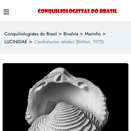
>
>
>
Conquiliologistas do Brasil
Bivalvia
Marinho
>
LUCINIDAE
Cardiolucina rehderi
(Britton, 1972)