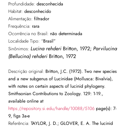
Profundidade:
desconhecida
Habitat:
desconhecido
Alimentação:
filtrador
Frequência:
rara
Ocorrência no Brasil:
não determinada
Localidade Tipo: “
Brasil”
Lucina rehderi
Britton, 1972;
Parvilucina
Sinônimos:
(Bellucina) rehderi
Britton, 1972
Descrição original:
Britton, J.C. (1972). Two new species
and a new subgenus of Lucinidae (Mollusca: Bivalvia),
with notes on certain aspects of lucinid phylogeny.
Smithsonian Contributions to Zoology. 129: 1-19.,
available online at
https://repository.si.edu/handle/10088/5106
page(s): 7-
9, figs 3a-e
Referência:
TAYLOR, J. D.; GLOVER, E. A. The lucinid