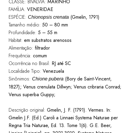
CLASSE: BIVALVIA:
MARINHO
FAMÍLIA:
VENERIDAE
ESPÉCIE:
(Gmelin, 1791)
Chionopsis crenata
Tamanho médio:
50 – 80 mm
Profundidade:
5 – 55 m
Habitat:
em substratos arenosos
Alimentação:
filtrador
Frequência:
comum
Ocorrência no Brasil:
RJ até SC
Localidade Tipo:
Venezuela
Sinônimos:
(Bory de Saint-Vincent,
Chione pubera
;
1827)
Venus crenulata Dillwyn; Venus cribraria Conrad;
Venus superba Guppy;
Descrição original:
Gmelin, J. F. (1791). Vermes. In:
Gmelin J.F. (Ed.) Caroli a Linnaei Systema Naturae per
Regna Tria Naturae, Ed. 13. Tome 1(6). G.E. Beer,