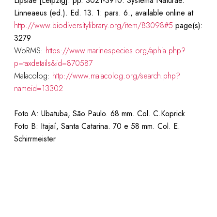
Lipsiae [Leipzig]. pp. 3021-3910. Systema Naturae.
Linneaeus (ed.). Ed. 13. 1: pars. 6., available online at
http://www.biodiversitylibrary.org/item/83098#5
page(s):
3279
WoRMS:
https://www.marinespecies.org/aphia.php?
p=taxdetails&id=870587
Malacolog:
http://www.malacolog.org/search.php?
nameid=13302
Foto A: Ubatuba, São Paulo. 68 mm. Col. C.Koprick
Foto B: Itajaí, Santa Catarina. 70 e 58 mm. Col. E.
Schirrmeister