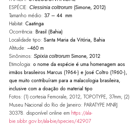
ESPÉCIE:
(Simone, 2012)
Clessinia coltrorum
Tamanho médio:
37 – 44 mm
Habitat:
Caatinga
Ocorrência:
Brasil (Bahia)
Localidade tipo:
Santa Maria da Vitória, Bahia
Altitude:
~460 m
Sinônimos:
Simone, 2012
Spixia coltrorum
Etimologia:
o nome da espécie é uma homenagem aos
irmãos brasileiros Marcus (1964-) e José Coltro (1960-),
que muito contribuíram para a malacologia brasileira,
inclusive com a doação do material tipo
Fotos: (1) cortesia Femorale, 2012, TOPOTYPE, 37mm; (2)
Museu Nacional do Rio de Janeiro: PARATYPE MNRJ
30378. disponível online em
https://ala-
bie.sibbr.gov.br/ala-bie/species/42907