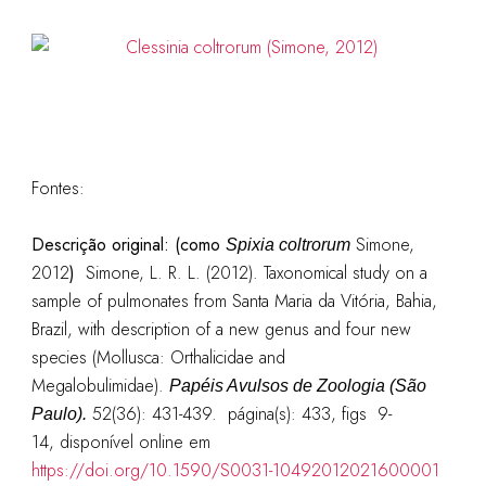
Fontes:
Descrição original:
(como
Simone,
Spixia coltrorum
2012
)
Simone, L. R. L. (2012). Taxonomical study on a
sample of pulmonates from Santa Maria da Vitória, Bahia,
Brazil, with description of a new genus and four new
species (Mollusca: Orthalicidae and
Megalobulimidae).
Papéis Avulsos de Zoologia (São
52(36): 431-439.
página(s): 433, figs 9-
Paulo).
14,
disponível online em
https://doi.org/10.1590/S0031-10492012021600001