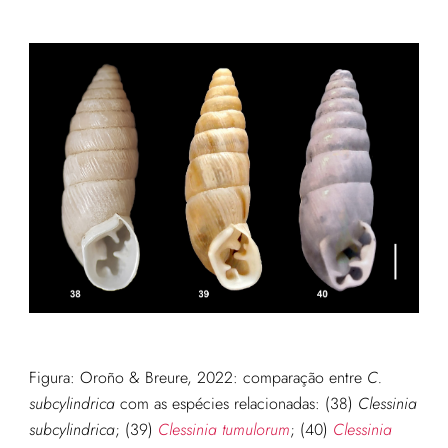
Figura: Oroño & Breure, 2022: comparação entre
C.
subcylindrica
com as espécies relacionadas: (38)
Clessinia
subcylindrica
; (39)
Clessinia tumulorum
; (40)
Clessinia