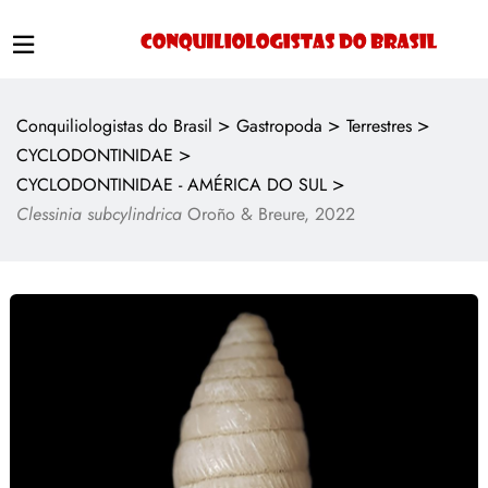
>
>
>
Conquiliologistas do Brasil
Gastropoda
Terrestres
>
CYCLODONTINIDAE
>
CYCLODONTINIDAE - AMÉRICA DO SUL
Clessinia subcylindrica
Oroño & Breure, 2022