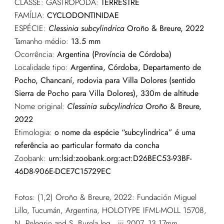
CLASSE: GASTROPODA:
TERRESTRE
FAMÍLIA:
CYCLODONTINIDAE
ESPÉCIE:
Clessinia subcylindrica
Oroño & Breure, 2022
Tamanho médio:
13.5 mm
Ocorrência:
Argentina (Província de Córdoba)
Localidade tipo:
Argentina, Córdoba, Departamento de
Pocho, Chancaní, rodovia para Villa Dolores (sentido
Sierra de Pocho para Villa Dolores), 330m de altitude
Nome original:
Clessinia subcylindrica
Oroño & Breure,
2022
Etimologia:
o nome da espécie “subcylindrica” é uma
referência ao particular formato da concha
Zoobank:
urn:lsid:zoobank.org:act:D26BEC53-93BF-
46D8-906E-DCE7C15729EC
Fotos: (1,2) Oroño & Breure, 2022: Fundación Miguel
Lillo, Tucumán, Argentina, HOLOTYPE IFML-MOLL 15708,
N. Pelegrin and S. Burela leg., iii.2007, 13.17mm