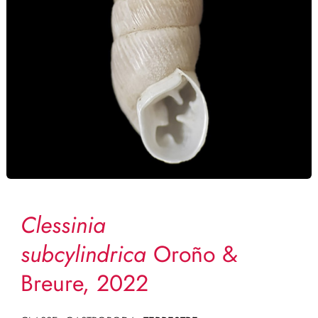
Clessinia
subcylindrica
Oroño &
Breure, 2022