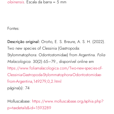
olainensis
. Escala da barra = 5 mm
Fontes:
Descrição original:
Oroño, E. S. Breure, A. S. H. (2022).
Two new species of Clessinia (Gastropoda:
Stylommatophora: Odontostomidae) from Argentina.
Folia
Malacologica.
30(2):65–79.
, disponível online em
https://www.foliamalacologica.com/Two-new-species-of-
Clessinia-Gastropoda-Stylommatophora-Odontostomidae-
from-Argentina,149279,0,2.html
página(s): 74
Molluscabase:
https://www.molluscabase.org/aphia.php?
p=taxdetails&id=1593289