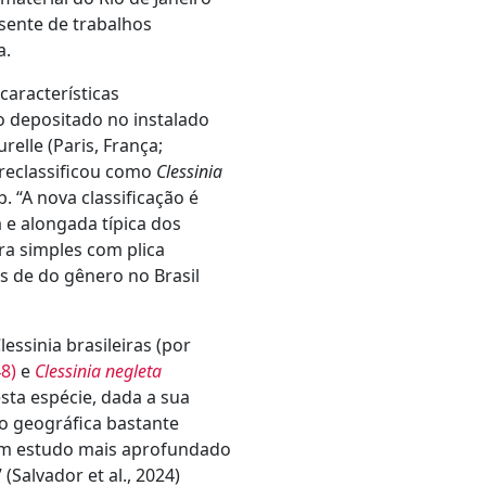
sente de trabalhos
a.
características
o depositado no instalado
elle (Paris, França;
reclassificou como
Clessinia
. “A nova classificação é
 e alongada típica dos
ra simples com plica
s de do gênero no Brasil
essinia brasileiras (por
8)
e
Clessinia negleta
sta espécie,
dada a sua
ão geográfica bastante
um estudo mais aprofundado
(Salvador et al., 2024)