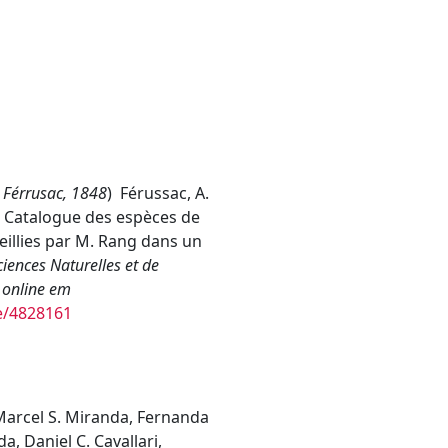
a Férrusac, 1848
)
Férussac, A.
e du Catalogue des espèces de
ueillies par M. Rang dans un
ciences Naturelles et de
 online em
ge/4828161
Marcel S. Miranda, Fernanda
da, Daniel C. Cavallari,