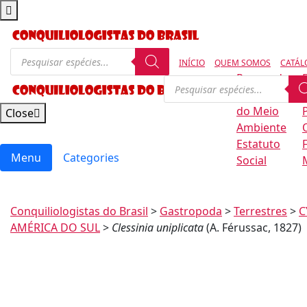
INÍCIO
QUEM SOMOS
CATÁL
Regras de
Conservação
B
do Meio
Close
Ambiente
Estatuto
Menu
Categories
Social
Conquiliologistas do Brasil
>
Gastropoda
>
Terrestres
>
C
AMÉRICA DO SUL
>
Clessinia uniplicata
(A. Férussac, 1827)