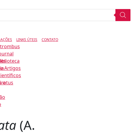
CAÇÕES
LINKS ÚTEIS
CONTATO
Strombus
ournal
des
iblioteca
ia
e Artigos
ientíficos
s e
iratus
ão
o
ata
(A.