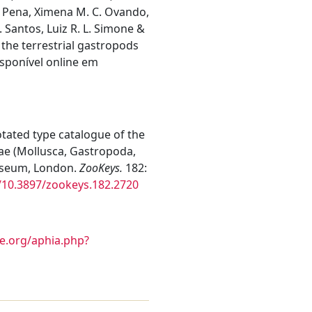
. Pena, Ximena M. C. Ovando,
. Santos, Luiz R. L. Simone &
 the terrestrial gastropods
disponível online em
nnotated type catalogue of the
e (Mollusca, Gastropoda,
Museum, London.
ZooKeys.
182:
g/10.3897/zookeys.182.2720
e.org/aphia.php?