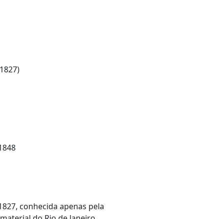
 1827)
 1848
1827, conhecida apenas pela
material do Rio de Janeiro