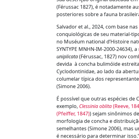
(Férussac 1827), é notadamente au
posteriores sobre a fauna brasileir
Salvador et al., 2024, com base nas 
conquiológicas de seu material-tip
no Muséum national d’Histoire natur
SYNTYPE MNHN-IM-2000-24634), a 
uniplicata
(Férussac, 1827) nov comb
devida à concha bulimóide estreita
Cyclodontinidae, ao lado da abertu
columelar típica dos representante
(Simone 2006).
É possível que outras espécies de Cl
exemplo,
Clessinia oblita
(Reeve, 184
(Pfeiffer, 1847)
) sejam sinônimos de
morfologia de concha e distribuiç
semelhantes (Simone 2006), mas 
é necessário para determinar isso.” 