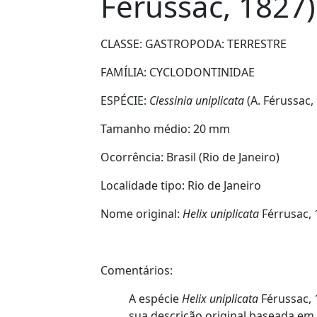
Férussac, 1827)
CLASSE: GASTROPODA:
TERRESTRE
FAMÍLIA:
CYCLODONTINIDAE
ESPÉCIE:
Clessinia uniplicata
(A. Férussac,
Tamanho médio:
20 mm
Ocorrência:
Brasil (Rio de Janeiro)
Localidade tipo:
Rio de Janeiro
Nome original:
Helix uniplicata
Férrusac,
Comentários:
A espécie
Helix uniplicata
Férussac, 
sua descrição original baseada em 