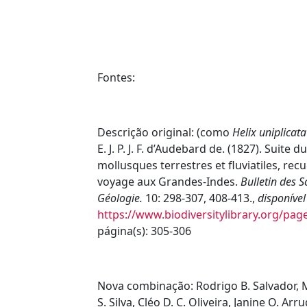
Fontes:
Descrição original:
(como
Helix uniplicat
E. J. P. J. F. d’Audebard de. (1827). Suit
mollusques terrestres et fluviatiles, rec
voyage aux Grandes-Indes.
Bulletin des S
Géologie.
10: 298-307, 408-413.
,
disponível
https://www.biodiversitylibrary.org/pa
página(s): 305-306
Nova combinação:
Rodrigo B. Salvador, 
S. Silva, Cléo D. C. Oliveira, Janine O. Arru