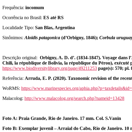
Frequência:
incomum
Ocorrência no Brasil:
ES até RS
Localidade Tipo:
San Blas, Argentina
Sinônimos:
Aloidis patagonica
(d’Orbigny, 1846);
Corbula uruguay
Descrição original:
Orbigny, A. D. d’. (1834-1847). Voyage dans l’
Chili, la république de Bolivia, la république du Pérou), exécuté 
https://www.biodiversitylibrary.org/page/49211253
page(s): 570; pl. 
Referência:
Arruda, E. P. (2020). Taxonomic revision of the recen
WoRMS:
https://www.marinespecies.org/aphia.php?p=taxdetails&i
Malacolog:
http://www.malacolog.org/search.php?nameid=13428
Foto A:
Praia Grande, Rio de Janeiro. 17 mm. Col. S.Vanin
Foto B:
Exemplar juvenil – Arraial do Cabo, Rio de Janeiro. 10 