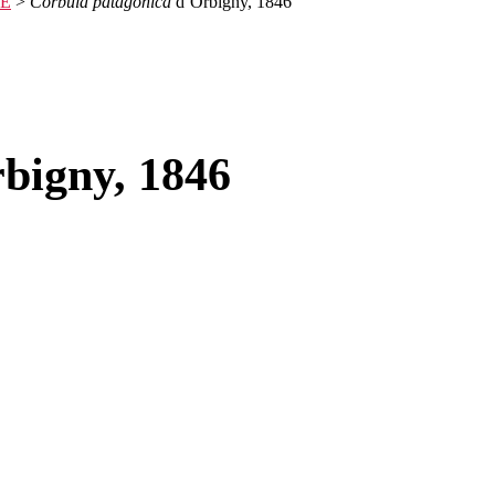
E
>
Corbula patagonica
d´Orbigny, 1846
bigny, 1846