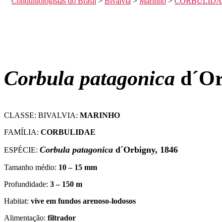
Conquiliologistas do Brasil
>
Bivalvia
>
Marinho
>
CORBULIDA
Corbula patagonica
d´Or
CLASSE: BIVALVIA:
MARINHO
FAMÍLIA:
CORBULIDAE
Corbula patagonica
d´Orbigny, 1846
ESPÉCIE:
Tamanho médio:
10 – 15 mm
Profundidade:
3 – 150 m
Habitat:
vive em fundos arenoso-lodosos
Alimentação:
filtrador