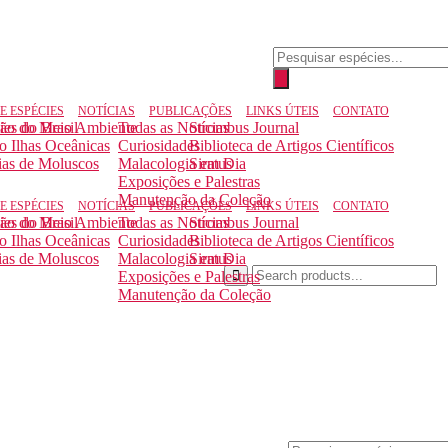
Pesquisar
produtos
E ESPÉCIES
NOTÍCIAS
PUBLICAÇÕES
LINKS ÚTEIS
CONTATO
ção do Meio Ambiente
ies do Brasil
Todas as Notícias
Strombus Journal
to Ilhas Oceânicas
Curiosidades
Biblioteca de Artigos Científicos
ias de Moluscos
Malacologia em Dia
Siratus
Exposições e Palestras
Manutenção da Coleção
E ESPÉCIES
NOTÍCIAS
PUBLICAÇÕES
LINKS ÚTEIS
CONTATO
ção do Meio Ambiente
ies do Brasil
Todas as Notícias
Strombus Journal
to Ilhas Oceânicas
Curiosidades
Biblioteca de Artigos Científicos
ias de Moluscos
Malacologia em Dia
Siratus
Exposições e Palestras
Manutenção da Coleção