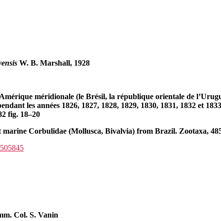
ensis
W. B. Marshall, 1928
Amérique méridionale (le Brésil, la république orientale de l’Urug
pendant les années 1826, 1827, 1828, 1829, 1830, 1831, 1832 et 1833
82 fig. 18–20
t marine Corbulidae (Mollusca, Bivalvia) from Brazil. Zootaxa, 48
d=505845
mm. Col. S. Vanin