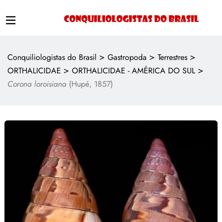
>
>
>
Conquiliologistas do Brasil
Gastropoda
Terrestres
>
>
ORTHALICIDAE
ORTHALICIDAE - AMÉRICA DO SUL
Corona loroisiana
(Hupé, 1857)