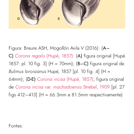
Figura: Breure ASH, Mogollón Avila V (2016): (
A–
C)
Corona
regalis
(Hupé, 1857)
: (
A)
figura original [Hupé
1857: pl. 10 fig. 3] (H = 70mm); (
B–C)
figura original de
Bulimus
loroisianus
Hupé, 1857 [pl. 10 fig. 4] (H =
64mm); (
D-E)
Corona
incisa
(Hupé, 1857)
; figura original
de
Corona
incisa
var.
machadoensis
Strebel, 1909
[pl. 27
figs 412–413] (H = 66.3mm e 81.5mm respectivamente)
Fontes: