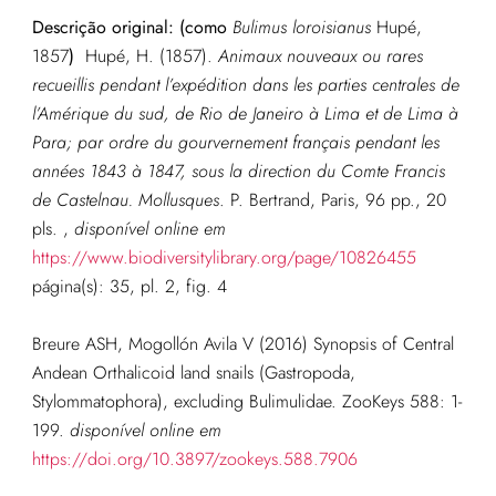
Descrição original:
(como
Bulimus loroisianus
Hupé,
1857
)
Hupé, H. (1857).
Animaux nouveaux ou rares
recueillis pendant l’expédition dans les parties centrales de
l’Amérique du sud, de Rio de Janeiro à Lima et de Lima à
Para; par ordre du gourvernement français pendant les
années 1843 à 1847, sous la direction du Comte Francis
de Castelnau. Mollusques
. P. Bertrand, Paris, 96 pp., 20
pls.
,
disponível online em
https://www.biodiversitylibrary.org/page/10826455
página(s): 35, pl. 2, fig. 4
Breure ASH, Mogollón Avila V (2016) Synopsis of Central
Andean Orthalicoid land snails (Gastropoda,
Stylommatophora), excluding Bulimulidae. ZooKeys 588: 1-
199.
disponível online em
https://doi.org/10.3897/zookeys.588.7906