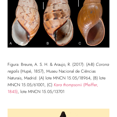
Figura:
Breure, A. S. H. & Araujo, R. (2017): (A-B)
Corona
regalis
(Hupé, 1857), Museu Nacional de Ciências
Naturais, Madrid: (A) lote MNCN 15.05/18964, (B) lote
MNCN 15.05/61001, (C)
Kara thompsonii
(Pfeiffer,
1845)
, lote MNCN 15.05/13701