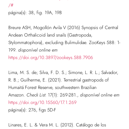
/#
página(s): 38, fig. 19A, 19B
Breure ASH, Mogollón Avila V (2016) Synopsis of Central
Andean Orthalicoid land snails (Gastropoda,
Stylommatophora), excluding Bulimulidae. ZooKeys 588: 1-
199.
disponível online em
https://doi.org/10.3897/zookeys.588.7906
Lima, M. S. de; Silva, F. D. S.; Simone, L. R. L.; Salvador,
R. B.; Guilherme, E. (2021). Terrestrial gastropods of
Humaitá Forest Reserve, southwestern Brazilian
Amazon.
Check List.
17(1): 269-281.
,
disponível online em
https://doi.org/10.15560/17.1.269
página(s): 276, figs 5D-F
Linares, E. L. & Vera M. L. (2012). Catálogo de los