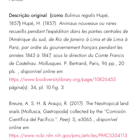
Descrição original
:
(como
Bulimus regalis
Hupé,
1857
)
Hupé, H. (1857).
Animaux nouveaux ou rares
recueillis pendant l’expédition dans les parties centrales de
l’Amérique du sud, de Rio de Janeiro à Lima et de Lima à
Para; par ordre du gourvernement français pendant les
années 1843 à 1847, sous la direction du Comte Francis
de Castelnau. Mollusques
. P. Bertrand, Paris, 96 pp., 20
pls.
,
disponível online em
https://www.biodiversitylibrary.org/page/10826455
página(s): 34, pl. 10 fig. 3
Breure, A. S. H. & Araujo, R. (2017). The Neotropical land
snails (Mollusca, Gastropoda) collected by the “Comisión
Científica del Pacífico.”.
PeerJ.
5, e3065.
,
disponível
online em
https://www.ncbi.nlm.nih.gov/pmc/articles/PMC5354113