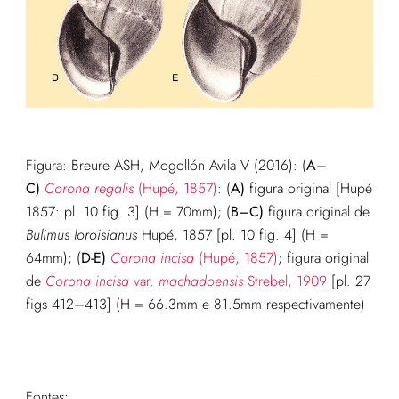
Figura: Breure ASH, Mogollón Avila V (2016): (
A–
C)
Corona
regalis
(Hupé, 1857)
: (
A)
figura original [Hupé
1857: pl. 10 fig. 3] (H = 70mm); (
B–C)
figura original de
Bulimus
loroisianus
Hupé, 1857 [pl. 10 fig. 4] (H =
64mm); (
D-E)
Corona
incisa
(Hupé, 1857)
; figura original
de
Corona
incisa
var.
machadoensis
Strebel, 1909
[pl. 27
figs 412–413] (H = 66.3mm e 81.5mm respectivamente)
Fontes: