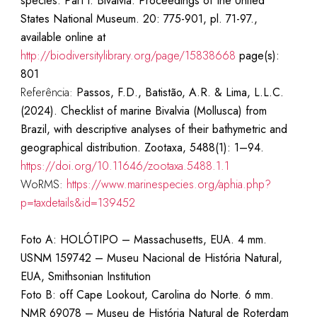
species. Part I. Bivalvia. Proceedings of the United
States National Museum. 20: 775-901, pl. 71-97.,
available online at
http://biodiversitylibrary.org/page/15838668
page(s):
801
Referência:
Passos, F.D., Batistão, A.R. & Lima, L.L.C.
(2024). Checklist of marine Bivalvia (Mollusca) from
Brazil, with descriptive analyses of their bathymetric and
geographical distribution. Zootaxa, 5488(1): 1–94.
https://doi.org/10.11646/zootaxa.5488.1.1
WoRMS:
https://www.marinespecies.org/aphia.php?
p=taxdetails&id=139452
Foto A: HOLÓTIPO – Massachusetts, EUA. 4 mm.
USNM 159742 –
Museu Nacional de História Natural,
EUA, Smithsonian Institution
Foto B: off Cape Lookout, Carolina do Norte. 6 mm.
NMR 69078 – Museu de História Natural de Roterdam