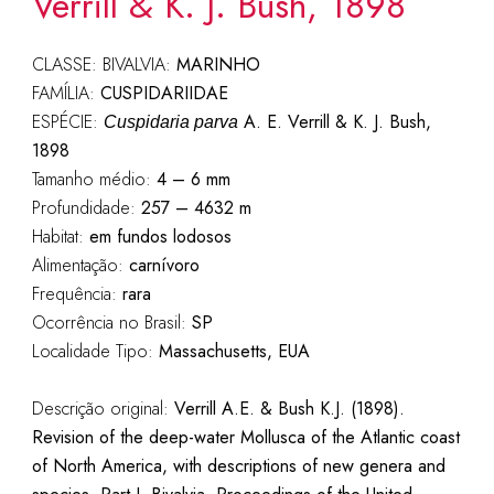
Verrill & K. J. Bush, 1898
CLASSE: BIVALVIA:
MARINHO
FAMÍLIA:
CUSPIDARIIDAE
ESPÉCIE:
A. E. Verrill & K. J. Bush,
Cuspidaria parva
1898
Tamanho médio:
4 – 6 mm
Profundidade:
257 – 4632 m
Habitat:
em fundos lodosos
Alimentação:
carnívoro
Frequência:
rara
Ocorrência no Brasil:
SP
Localidade Tipo:
Massachusetts, EUA
Descrição original:
Verrill A.E. & Bush K.J. (1898).
Revision of the deep-water Mollusca of the Atlantic coast
of North America, with descriptions of new genera and