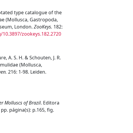
nnotated type catalogue of the
e (Mollusca, Gastropoda,
Museum, London.
ZooKeys.
182:
rg/10.3897/zookeys.182.2720
re, A. S. H. & Schouten, J. R.
imulidae (Mollusca,
gen.
216: 1-98. Leiden.
 Molluscs of Brazil
. Editora
0 pp.
página(s): p.165, fig.