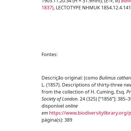
1903.11.20.34 (H = 31.9mm); (E–F, iii)
Bahi
1837)
, LECTOTYPE NHMUK 1854.12.4.141
Fontes:
Descrição original:
(como
Bulimus cathar
L. (1857). Descriptions of thirty-three ne
from the collection of H. Cuming, Esq.
Pr
Society of London.
24 (325) [“1856”]: 385–3
disponível
online
em
https://www.biodiversitylibrary.org
página(s): 389