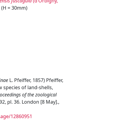
ensis fuscagula
(d’Orbigny,
 (H = 30mm)
inae
L. Pfeiffer, 1857
)
Pfeiffer,
w species of land-shells,
oceedings of the zoological
92, pl. 36. London [8 May].
,
/page/12860951