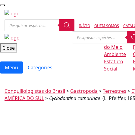
INÍCIO
QUEM SOMOS
CATÁL
Regras de
Conservação
B
do Meio
Close
Ambiente
Estatuto
Menu
Categories
Social
Conquiliologistas do Brasil
>
Gastropoda
>
Terrestres
>
C
AMÉRICA DO SUL
>
Cyclodontina catharinae
(L. Pfeiffer, 18