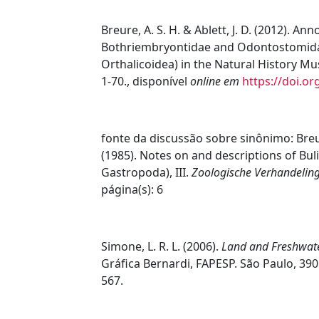
Breure, A. S. H. & Ablett, J. D. (2012). A
Bothriembryontidae and Odontostomida
Orthalicoidea) in the Natural History 
1-70.
,
disponível
online em
https://doi.o
fonte da discussão sobre sinônimo:
Breu
(1985). Notes on and descriptions of Bul
Gastropoda), III.
Zoologische Verhandelin
página(s): 6
Simone, L. R. L. (2006).
Land and Freshwater
Gráfica Bernardi, FAPESP. São Paulo, 39
567.