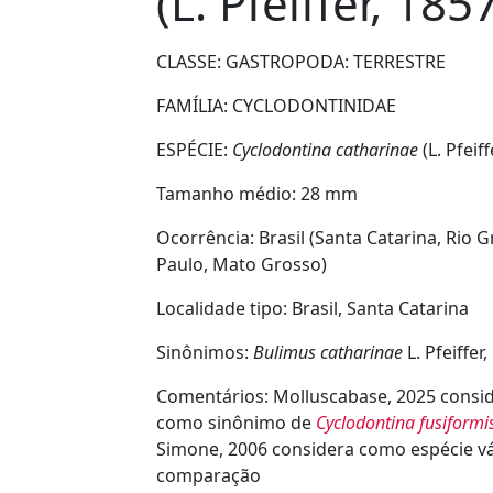
(L. Pfeiffer, 185
CLASSE: GASTROPODA:
TERRESTRE
FAMÍLIA:
CYCLODONTINIDAE
ESPÉCIE:
Cyclodontina catharinae
(L. Pfeiff
Tamanho médio:
28 mm
Ocorrência:
Brasil (Santa Catarina, Rio 
Paulo, Mato Grosso)
Localidade tipo:
Brasil, Santa Catarina
Sinônimos:
Bulimus catharinae
L. Pfeiffer
Comentários:
Molluscabase, 2025 consi
como sinônimo de
Cyclodontina fusiformi
Simone, 2006 considera como espécie vá
comparação