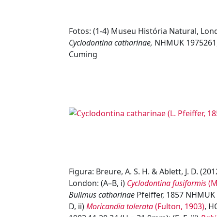
Fotos: (1-4) Museu História Natural, Lo
Cyclodontina catharinae
,
NHMUK 1975261,
Cuming
Figura: Breure, A. S. H. & Ablett, J. D. (
London: (A–B, i)
Cyclodontina fusiformis
(M
Bulimus catharinae
Pfeiffer, 1857 NHMUK 
D, ii)
Moricandia tolerata
(Fulton, 1903)
, 