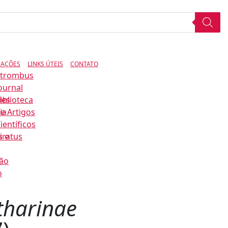
CAÇÕES
LINKS ÚTEIS
CONTATO
Strombus
ournal
des
iblioteca
ia
e Artigos
ientíficos
s e
iratus
ão
o
tharinae