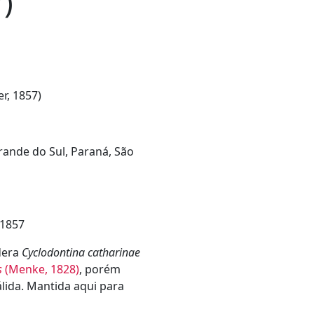
7)
er, 1857)
Grande do Sul, Paraná, São
, 1857
dera
Cyclodontina catharinae
s
(Menke, 1828)
, porém
lida. Mantida aqui para