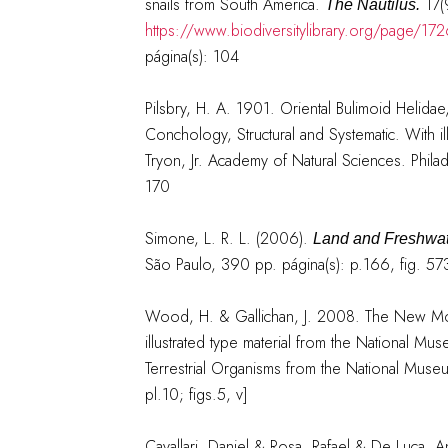
snails from South America.
17(
The Nautilus.
https://www.biodiversitylibrary.org/page/17
página(s): 104
Pilsbry, H. A. 1901. Oriental Bulimoid Helid
Conchology, Structural and Systematic. With 
Tryon, Jr. Academy of Natural Sciences. Phila
170
Simone, L. R. L. (2006).
Land and Freshwate
São Paulo, 390 pp. página(s): p.166, fig. 57
Wood, H. & Gallichan, J. 2008. The New Mol
illustrated type material from the National Mu
Terrestrial Organisms from the National Museum
pl.10; figs.5, v]
Cavallari, Daniel & Rosa, Rafael & De Luca, 