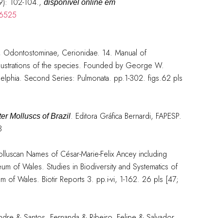
9): 102-104.,
disponível online em
26525
ae, Odontostominae, Cerionidae. 14. Manual of
illustrations of the species. Founded by George W.
delphia. Second Series: Pulmonata. pp.1-302. figs.62 pls
. Editora Gráfica Bernardi, FAPESP.
r Molluscs of Brazil
3
luscan Names of César-Marie-Felix Ancey including
seum of Wales. Studies in Biodiversity and Systematics of
 of Wales. Biotir Reports 3. pp.i-vi, 1-162. 26 pls [47;
Andre & Santos, Fernanda & Ribeiro, Felipe & Salvador,