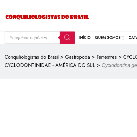
INÍCIO
QUEM SOMOS
CAT
>
>
>
Conquiliologistas do Brasil
Gastropoda
Terrestres
CYCL
>
CYCLODONTINIDAE - AMÉRICA DO SUL
Cyclodontina g