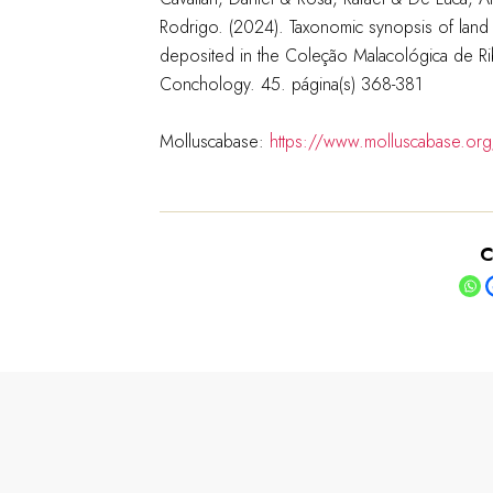
Rodrigo. (2024). Taxonomic synopsis of land 
deposited in the Coleção Malacológica de Ribe
Conchology. 45. página(s) 368-381
Molluscabase:
https://www.molluscabase.or
C