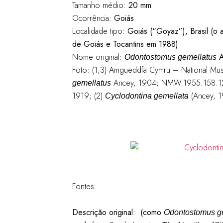
Tamanho médio:
20 mm
Ocorrência:
Goiás
Localidade tipo:
Goiás (“Goyaz”), Brasil (o 
de Goiás e Tocantins em 1988)
Nome original:
A
Odontostomus gemellatus
Foto: (1,3) Amgueddfa Cymru – National Mu
Ancey, 1904; NMW.1955.158.12858
gemellatus
1919; (2)
(Ancey, 1
Cyclodontina gemellata
Fontes:
Descrição original:
(como
Odontostomus g