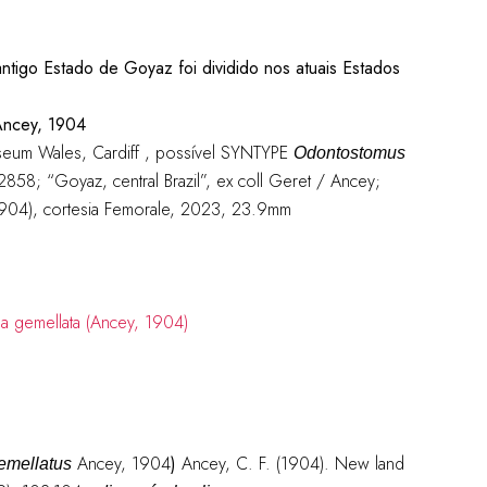
antigo Estado de Goyaz foi dividido nos atuais Estados
ncey, 1904
seum Wales, Cardiff , possível SYNTYPE
Odontostomus
; “Goyaz, central Brazil”, ex coll Geret / Ancey;
904), cortesia Femorale, 2023, 23.9mm
Ancey, 1904
)
Ancey, C. F. (1904). New land
emellatus