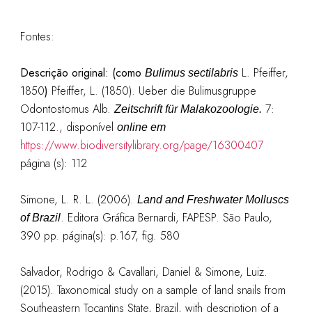
Fontes:
Descrição original:
(como
L. Pfeiffer,
Bulimus sectilabris
1850
)
Pfeiffer, L. (1850). Ueber die Bulimusgruppe
Odontostomus Alb.
7:
Zeitschrift für Malakozoologie.
107-112., disponível
online em
https://www.biodiversitylibrary.org/page/16300407
página (s): 112
Simone, L. R. L. (2006).
Land and Freshwater Molluscs
. Editora Gráfica Bernardi, FAPESP. São Paulo,
of Brazil
390 pp. página(s): p.167, fig. 580
Salvador, Rodrigo & Cavallari, Daniel & Simone, Luiz.
(2015). Taxonomical study on a sample of land snails from
Southeastern Tocantins State, Brazil, with description of a