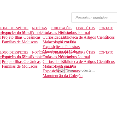
Pesquisar
produtos
LOGO DE ESPÉCIES
NOTÍCIAS
PUBLICAÇÕES
LINKS ÚTEIS
CONTATO
nservação do Meio Ambiente
Espécies do Brasil
Todas as Notícias
Strombus Journal
l
Projeto Ilhas Oceânicas
Curiosidades
Biblioteca de Artigos Científicos
Famílias de Moluscos
Malacologia em Dia
Siratus
Exposições e Palestras
Manutenção da Coleção
LOGO DE ESPÉCIES
NOTÍCIAS
PUBLICAÇÕES
LINKS ÚTEIS
CONTATO
nservação do Meio Ambiente
Espécies do Brasil
Todas as Notícias
Strombus Journal
l
Projeto Ilhas Oceânicas
Curiosidades
Biblioteca de Artigos Científicos
Famílias de Moluscos
Malacologia em Dia
Siratus
Exposições e Palestras
Manutenção da Coleção