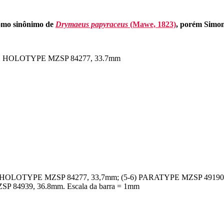
como sinônimo de
Drymaeus papyraceus
(Mawe, 1823)
, porém Simon
aulo, HOLOTYPE MZSP 84277, 33.7mm
4) HOLOTYPE MZSP 84277, 33,7mm; (5-6) PARATYPE MZSP 4919
84939, 36.8mm. Escala da barra = 1mm