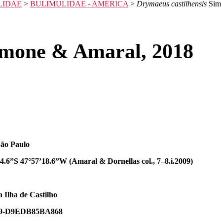
LIDAE
>
BULIMULIDAE - AMÉRICA
>
Drymaeus castilhensis
Sim
mone & Amaral, 2018
São Paulo
24.6”S 47°57’18.6”W (Amaral & Dornellas col., 7–8.i.2009)
a Ilha de Castilho
FC9-D9EDB85BA868