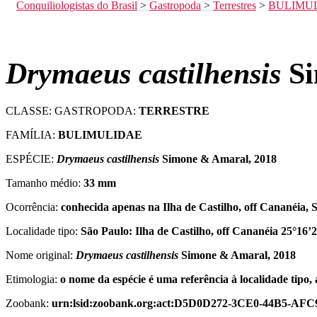
Conquiliologistas do Brasil
>
Gastropoda
>
Terrestres
>
BULIMU
Drymaeus castilhensis
Si
CLASSE: GASTROPODA:
TERRESTRE
FAMÍLIA:
BULIMULIDAE
ESPÉCIE:
Drymaeus castilhensis
Simone & Amaral, 2018
Tamanho médio:
33 mm
Ocorrência:
conhecida apenas na Ilha de Castilho, off Cananéia, 
Localidade tipo:
São Paulo: Ilha de Castilho, off Cananéia 25°16’
Nome original:
Drymaeus castilhensis
Simone & Amaral, 2018
Etimologia:
o nome da espécie é uma referência à localidade tipo, 
Zoobank:
urn:lsid:zoobank.org:act:D5D0D272-3CE0-44B5-A