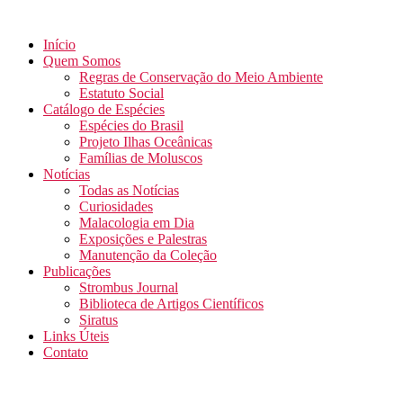
Início
Quem Somos
Regras de Conservação do Meio Ambiente
Estatuto Social
Catálogo de Espécies
Espécies do Brasil
Projeto Ilhas Oceânicas
Famílias de Moluscos
Notícias
Todas as Notícias
Curiosidades
Malacologia em Dia
Exposições e Palestras
Manutenção da Coleção
Publicações
Strombus Journal
Biblioteca de Artigos Científicos
Siratus
Links Úteis
Contato