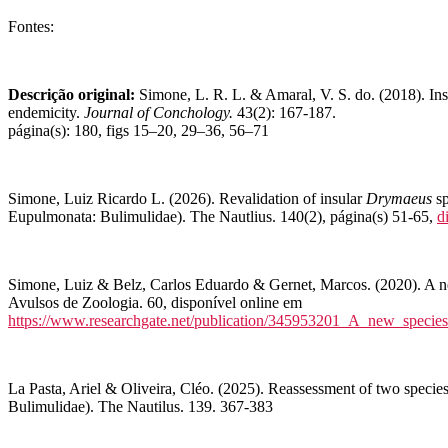
Fontes:
Descrição original:
Simone, L. R. L. & Amaral, V. S. do. (2018). Ins
endemicity.
Journal of Conchology.
43(2): 167-187.
página(s): 180, figs 15–20, 29–36, 56–71
Simone, Luiz Ricardo L. (2026). Revalidation of insular
Drymaeus
sp
Eupulmonata: Bulimulidae). The Nautlius. 140(2), página(s) 51-65,
d
Simone, Luiz & Belz, Carlos Eduardo & Gernet, Marcos. (2020). A n
Avulsos de Zoologia. 60, disponível online em
https://www.researchgate.net/publication/345953201_A_new_spec
La Pasta, Ariel & Oliveira, Cléo. (2025). Reassessment of two specie
Bulimulidae). The Nautilus. 139. 367-383