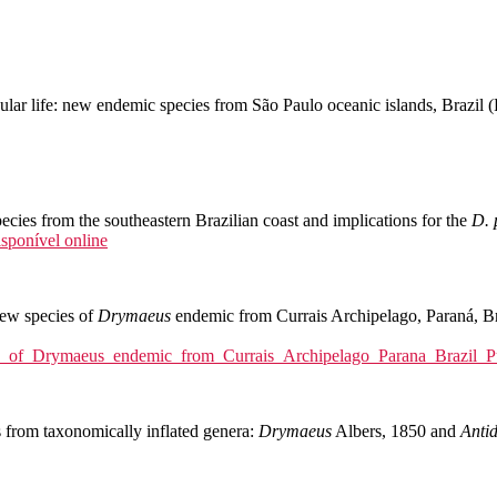
ular life: new endemic species from São Paulo oceanic islands, Brazil 
ecies from the southeastern Brazilian coast and implications for the
D. 
isponível online
ew species of
Drymaeus
endemic from Currais Archipelago, Paraná, Br
ies_of_Drymaeus_endemic_from_Currais_Archipelago_Parana_Brazil_P
s from taxonomically inflated genera:
Drymaeus
Albers, 1850 and
Anti