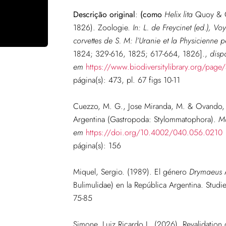
Descrição original
:
(como
Helix lita
Quoy & G
1826). Zoologie.
In: L. de Freycinet (ed.), V
corvettes de S. M: l’Uranie et la Physicienne
1824; 329-616, 1825; 617-664, 1826].
,
disp
em
https://www.biodiversitylibrary.org/pag
página(s): 473, pl. 67 figs 10-11
Cuezzo, M. G., Jose Miranda, M. & Ovando, X
Argentina (Gastropoda: Stylommatophora).
Ma
em
https://doi.org/10.4002/040.056.0210
página
(s): 156
Miquel, Sergio. (1989). El género
Drymaeus
A
Bulimulidae) en la República Argentina. Stud
75-85
Simone, Luiz Ricardo L. (2026). Revalidation 