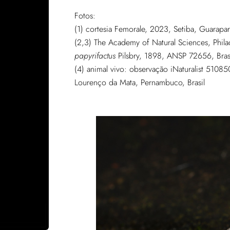
Fotos:
(1) cortesia Femorale, 2023, Setiba, Guarapar
(2,3) The Academy of Natural Sciences, Ph
papyrifactus
Pilsbry, 1898, ANSP 72656, Brasi
(4) animal vivo: observação iNaturalist 51085
Lourenço da Mata, Pernambuco, Brasil