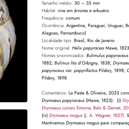
Tamanho médio:
30 – 35 mm
Habitat:
vive em árvores e arbustos
Frequência:
comum
Ocorrência:
Argentina, Paraguai, Uruguai, Br
Alagoas, Pernambuco)
Localidade tipo:
Brasil, Rio de Janeiro
Nome original:
Helix papyracea
Mawe, 182
Nomes sinonimizados:
Bulimulus papyraceus
1882;
Bulimus lita
d’Orbigny, 1838;
Drymaeu
papyraceus var. papyrifactus
Pilsbry, 1898;
O
Pilsbry, 1898
Comentários:
La Pasta & Oliveira, 2025 con
Drymaeus papyraceus
(Mawe, 1823): (i)
Dry
Drymaeus currais
Simone, Belz & Gernet, 2
(iv)
Drymaeus magus
(J. A. Wagner, 1827)
.
S
Mantivemos
Drymaeus magus
para compara