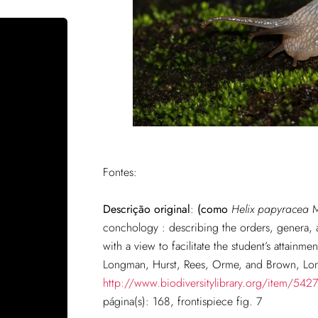
Fontes:
Descrição original
:
(como
Helix papyracea
M
conchology : describing the orders, genera, an
with a view to facilitate the student’s attainm
Longman, Hurst, Rees, Orme, and Brown, Lon
http://www.biodiversitylibrary.org/item/542
página(s): 168, frontispiece fig. 7