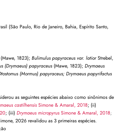
asil (São Paulo, Rio de Janeiro, Bahia, Espírito Santo,
3
(Mawe, 1823);
Bulimulus papyraceus var. latior
Strebel,
s (Drymaeus) papyraceus
(Mawe, 1823);
Drymaeus
tostomus (Mormus) papyraceus; Drymaeus papyrifactus
siderou as seguintes espécies abaixo como sinônimos de
maeus castilhensis
Simone & Amaral, 2018
; (ii)
020
; (iii)
Drymaeus micropyrus
Simone & Amaral, 2018
;
imone, 2026 revalidou as 3 primeiras espécies.
ção