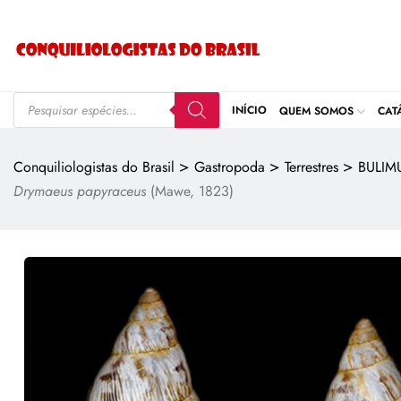
INÍCIO
QUEM SOMOS
CAT
>
>
>
Conquiliologistas do Brasil
Gastropoda
Terrestres
BULIM
Drymaeus papyraceus
(Mawe, 1823)