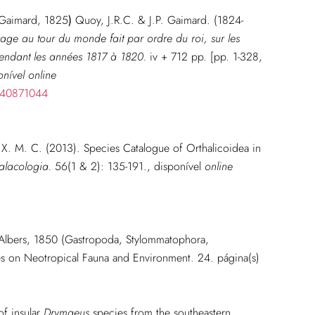
aimard, 1825
)
Quoy, J.R.C. & J.P. Gaimard. (1824-
oyage au tour du monde fait par ordre du roi, sur les
 pendant les années 1817 à 1820.
iv + 712 pp. [pp. 1-328,
onível online
e/40871044
. M. C. (2013). Species Catalogue of Orthalicoidea in
lacologia.
56(1 & 2): 135-191.
,
disponível
online
lbers, 1850 (Gastropoda, Stylommatophora,
ies on Neotropical Fauna and Environment. 24. página(s)
of insular
Drymaeus
species from the southeastern