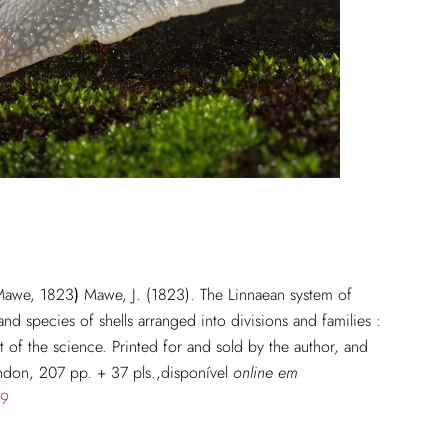
awe, 1823
)
Mawe, J. (1823). The Linnaean system of
d species of shells arranged into divisions and families :
ent of the science. Printed for and sold by the author, and
don, 207 pp. + 37 pls.
,disponível
online em
79