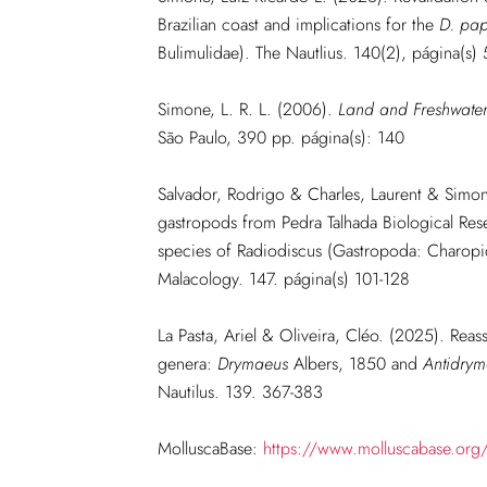
Brazilian coast and implications for the
D. pa
Bulimulidae). The Nautlius. 140(2), página(s)
Simone, L. R. L. (2006).
Land and Freshwater 
São Paulo, 390 pp.
página(s): 140
Salvador, Rodrigo & Charles, Laurent & Simone,
gastropods from Pedra Talhada Biological Reser
species of Radiodiscus (Gastropoda: Charopid
Malacology. 147. página(s) 101-128
La Pasta, Ariel & Oliveira, Cléo. (2025). Reas
genera:
Drymaeus
Albers, 1850 and
Antidry
Nautilus. 139. 367-383
MolluscaBase:
https://www.molluscabase.org