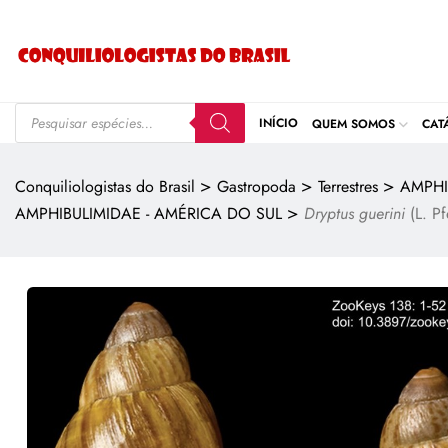
INÍCIO
QUEM SOMOS
CAT
>
>
>
Conquiliologistas do Brasil
Gastropoda
Terrestres
AMPHI
>
AMPHIBULIMIDAE - AMÉRICA DO SUL
Dryptus guerini
(L. Pf