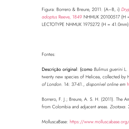
Figura: Borrero & Breure, 2011: (A–B, i)
Dry
adoptus
Reeve, 1849
NHMUK 20100517 (H = 
LECTOTYPE NHMUK 1975272 (H = 41.0mm)
Fontes:
Descrição original
:
(como
Bulimus guerini
L. 
twenty new species of Helicea, collected b
of London.
14: 37-41.
,
disponível online em
Borrero, F. J.; Breure, A. S. H. (2011). The 
from Colombia and adjacent areas.
Zootaxa.
3
MolluscaBase:
https://www.molluscabase.org