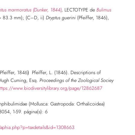
ptus marmoratus (Dunker, 1844)
,
LECTOTYPE de
Bulimus
83.3 mm); (C–D, ii)
Dryptus guerini
(Pfeiffer, 1846),
Pfeiffer, 1846
)
Pfeiffer, L. (1846). Descriptions of
y Hugh Cuming, Esq.
Proceedings of the Zoological Sociey
https://www.biodiversitylibrary.org/page/12862687
Amphibulimidae (Mollusca: Gastropoda: Orthalicoidea)
054, 1-59.
página(s): 6
/aphia.php?p=taxdetails&id=1308663