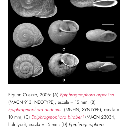
Figura: Cuezzo, 2006: (A)
Epiphragmophora argentina
(MACN 913, NEOTYPE), escala = 15 mm; (B)
Epiphragmophora audouinii
(MNHN, SYNTYPE), escala =
10 mm; (C)
Epiphragmophora birabeni
(MACN 23034,
holotype), escala = 15 mm; (D)
Epiphragmophora