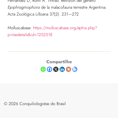
Fernández D, Rumi A. 1984b. Revisión del género
Epiphragmophora
de la malacofauna terrestre Argentina.
Acta Zoológica Lilloana 37(2): 231—272
Molluscabase:
https://molluscabase.org/aphia.php?
p=taxdetails&id=1252518
Compartilhe
©️ 2026 Conquiliologistas do Brasil