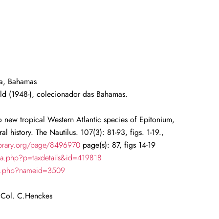
a,
Bahamas
d (1948-), colecionador das Bahamas.
 new tropical Western Atlantic species of Epitonium,
l history. The Nautilus. 107(3): 81-93, figs. 1-19.,
library.org/page/8496970
page(s): 87, figs 14-19
ia.php?p=taxdetails&id=419818
ch.php?nameid=3509
. Col. C.Henckes