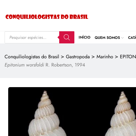
INÍCIO
QUEM SOMOS
CAT
>
>
>
Conquiliologistas do Brasil
Gastropoda
Marinho
EPITON
Epitonium worsfoldi
R. Robertson, 1994