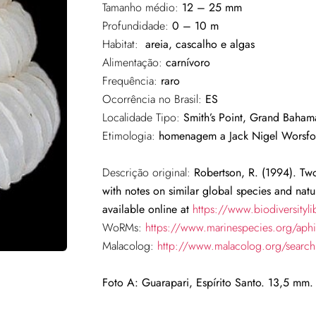
Tamanho médio:
12 – 25 mm
Profundidade:
0 – 10 m
Habitat:
areia, cascalho e algas
Alimentação:
carnívoro
Frequência:
raro
Ocorrência no Brasil:
ES
Localidade Tipo:
Smith’s Point, Grand Baham
Etimologia:
homenagem a Jack Nigel Worsfol
Descrição original:
Robertson, R. (1994). Two
with notes on similar global species and natura
available online at
https://www.biodiversity
WoRMs:
https://www.marinespecies.org/aph
Malacolog:
http://www.malacolog.org/sear
Foto A: Guarapari, Espírito Santo. 13,5 mm