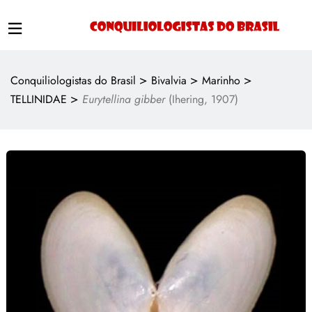
>
>
>
Conquiliologistas do Brasil
Bivalvia
Marinho
>
TELLINIDAE
Eurytellina gibber
(Ihering, 1907)