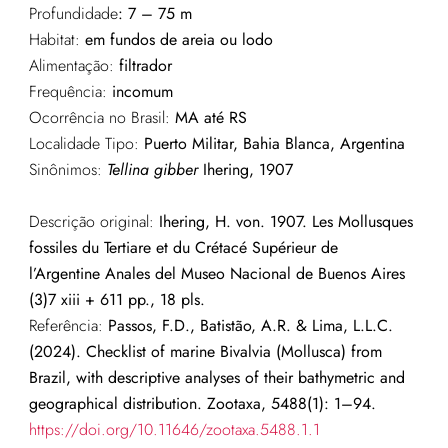
Profundidade
:
7 – 75 m
Habitat:
em fundos de areia ou lodo
Alimentação:
filtrador
Frequência:
incomum
Ocorrência no Brasil:
MA até RS
Localidade Tipo:
Puerto Militar, Bahia Blanca, Argentina
Sinônimos:
Tellina gibber
Ihering, 1907
Descrição original:
Ihering, H. von. 1907. Les Mollusques
fossiles du Tertiare et du Crétacé Supérieur de
l’Argentine Anales del Museo Nacional de Buenos Aires
(3)7 xiii + 611 pp., 18 pls.
Referência:
Passos, F.D., Batistão, A.R. & Lima, L.L.C.
(2024). Checklist of marine Bivalvia (Mollusca) from
Brazil, with descriptive analyses of their bathymetric and
geographical distribution. Zootaxa, 5488(1): 1–94.
https://doi.org/10.11646/zootaxa.5488.1.1