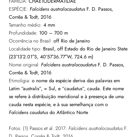
FAMÍLIA:
CHAETODERMATIDAE
ESPÉCIE:
Falcidens australocaudatus
F. D. Passos,
Corrêa & Todt, 2016
Tamanho médio:
4 mm
Profundidade:
100 – 700 m
Ocorrência no Brasil:
off Rio de Janeiro
Localidade tipo:
Brasil, off Estado do Rio de Janeiro State
(23°13′2.01″S, 40°57′36.77″W, 724.6 m)
Nome original:
Falcidens australocaudatus
F. D. Passos,
Corrêa & Todt, 2016
Etimoligia:
o nome da espécie deriva das palavras em
Latim “australis”, = Sul, e “caudatus”, cauda. Este nome
se refere à distribuição meridional e à presença
de uma
cauda nesta espécie, e à sua semelhança com o
Falcidens caudatus
do Atlântico Norte
Fotos: (1) Passos et al. 2017:
Falcidens australocaudatus
F.
D. Passos, Corrêa & Todt, 2016