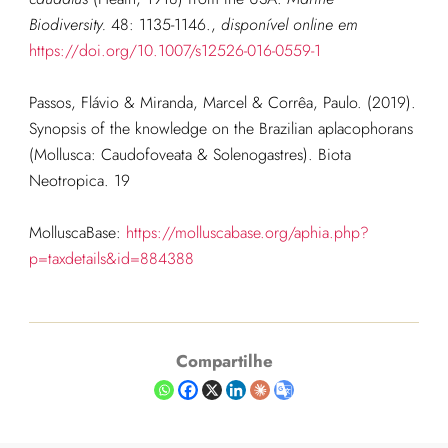
Biodiversity.
48: 1135-1146.
,
disponível online em
https://doi.org/10.1007/s12526-016-0559-1
Passos, Flávio & Miranda, Marcel & Corrêa, Paulo. (2019).
Synopsis of the knowledge on the Brazilian aplacophorans
(Mollusca: Caudofoveata & Solenogastres). Biota
Neotropica. 19
MolluscaBase:
https://molluscabase.org/aphia.php?
p=taxdetails&id=884388
Compartilhe