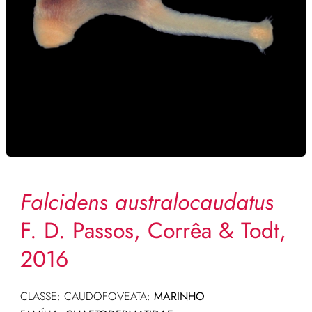
Falcidens australocaudatus
F. D. Passos, Corrêa & Todt,
2016
CLASSE: CAUDOFOVEATA:
MARINHO