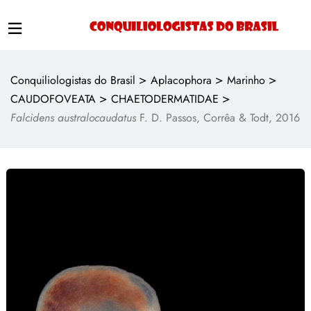
>
>
>
Conquiliologistas do Brasil
Aplacophora
Marinho
>
>
CAUDOFOVEATA
CHAETODERMATIDAE
Falcidens australocaudatus
F. D. Passos, Corrêa & Todt, 2016