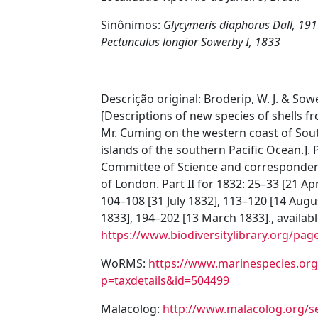
Sinônimos:
Glycymeris diaphorus Dall, 191
Pectunculus longior
Sowerby I, 1833
Descrição original:
Broderip, W. J. & Sowe
[Descriptions of new species of shells f
Mr. Cuming on the western coast of So
islands of the southern Pacific Ocean.].
Committee of Science and correspondenc
of London. Part II for 1832: 25–33 [21 Apr
104–108 [31 July 1832], 113–120 [14 Augus
1833], 194–202 [13 March 1833]., availabl
https://www.biodiversitylibrary.org/pa
WoRMS:
https://www.marinespecies.org
p=taxdetails&id=504499
Malacolog:
http://www.malacolog.org/