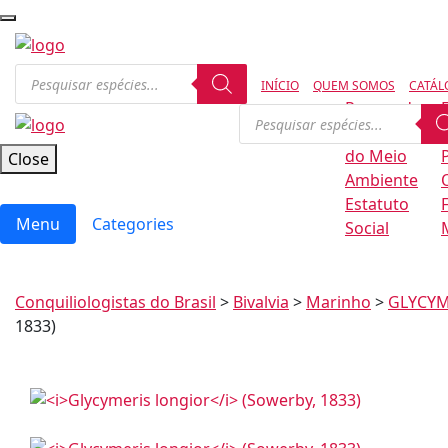
INÍCIO
QUEM SOMOS
CATÁL
Regras de
Conservação
B
do Meio
Close
Ambiente
Estatuto
Menu
Categories
Social
Conquiliologistas do Brasil
>
Bivalvia
>
Marinho
>
GLYCYM
1833)