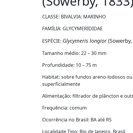
(Sowerby, 1833
CLASSE: BIVALVIA:
MARINHO
FAMÍLIA:
GLYCYMERIDIDAE
Glycymeris longior
(Sowerby,
ESPÉCIE:
Tamanho médio:
22 – 30 mm
Profundidade:
10 – 75 m
Habitat:
sobre
fundos areno-lodosos ou
superficialmente
Alimentação:
filtrador de plâncton e out
Frequência:
comum
Ocorrência no Brasil:
BA até RS
Localidade Tipo:
Rio de Janeiro, Brasil