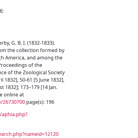
6;
rby, G. B. I. (1832-1833).
rom the collection formed by
uth America, and among the
 Proceedings of the
e of the Zoological Society
il 1832], 50-61 [5 June 1832],
t 1832]; 173–179 [14 Jan.
e online at
ge/26730700
page(s): 196
/aphia.php?
search.php?nameid=12120