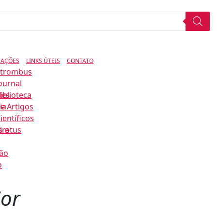
CAÇÕES
LINKS ÚTEIS
CONTATO
Strombus
ournal
des
iblioteca
ia
e Artigos
ientíficos
s e
iratus
ão
o
ior