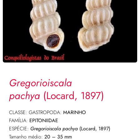
Gregorioiscala
pachya
(Locard, 1897)
CLASSE: GASTROPODA:
MARINHO
FAMÍLIA:
EPITONIIDAE
ESPÉCIE:
Gregorioiscala pachya
(Locard, 1897)
Tamanho médio:
20 – 35 mm