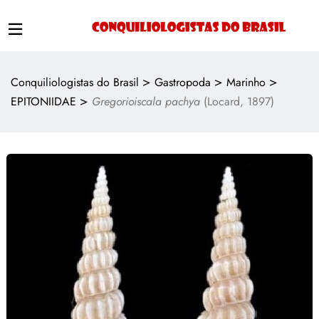
>
>
>
Conquiliologistas do Brasil
Gastropoda
Marinho
>
EPITONIIDAE
Gregorioiscala pachya
(Locard, 1897)