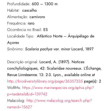
Profundidade:
600 – 1300 m
Habitat:
cascalho
Alimentação:
carnivoro
Frequência:
raro
Ocorrência no Brasil:
ES
Localidade Tipo:
Atlântico Norte – Árquipélago de
Açores
Sinônimo:
Scalaria pachya var. minor
Locard, 1897
Descrição original:
Locard, A. (1897). Notices
conchyliologiques, 42: Scalaridae nouveaux. L’Échange,
Revue Linnéeenne. 13: 2-3. Lyon., available online at
http://biodiversitylibrary.org/page/36357335
page(s): 2
WoRMs:
https://www.marinespecies.org/aphia.php?
p=taxdetails&id=139742
Malacolog:
http://www.malacolog.org/search.php?
nameid=15627