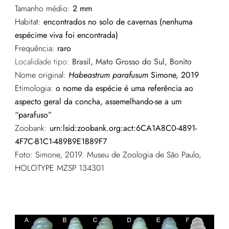
Tamanho médio:
2 mm
Habitat:
encontrados no solo de cavernas (nenhuma
espécime viva foi encontrada)
Frequência:
raro
Localidade tipo:
Brasil, Mato Grosso do Sul, Bonito
Nome original:
Habeastrum parafusum
Simone, 2019
Etimologia:
o nome da espécie é uma referência ao
aspecto geral da concha, assemelhando-se a um
“parafuso”
Zoobank:
urn:lsid:zoobank.org:act:6CA1A8C0-4891-
4F7C-B1C1-489B9E1B89F7
Foto: Simone, 2019. Museu de Zoologia de São Paulo,
HOLOTYPE MZSP 134301