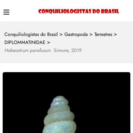
>
>
>
Conquiliologistas do Brasil
Gastropoda
Terrestres
>
DIPLOMMATINIDAE
Habeastrum parafusum
Simone, 2019