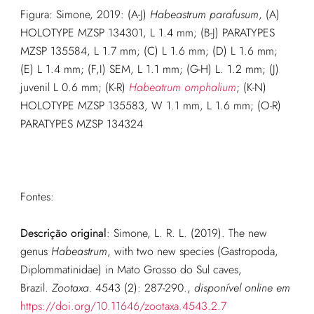
Figura: Simone, 2019: (A-J)
Habeastrum parafusum
, (A)
HOLOTYPE MZSP 134301, L 1.4 mm; (B-J) PARATYPES
MZSP 135584, L 1.7 mm; (C) L 1.6 mm; (D) L 1.6 mm;
(E) L 1.4 mm; (F,I) SEM, L 1.1 mm; (G-H) L. 1.2 mm; (J)
juvenil L 0.6 mm; (K-R)
Habeatrum omphalium
; (K-N)
HOLOTYPE MZSP 135583, W 1.1 mm, L 1.6 mm; (O-R)
PARATYPES MZSP 134324
Fontes:
Descrição original
:
Simone, L. R. L. (2019). The new
genus
Habeastrum
, with two new species (Gastropoda,
Diplommatinidae) in Mato Grosso do Sul caves,
Brazil.
Zootaxa.
4543 (2): 287-290.
,
disponível online em
https://doi.org/10.11646/zootaxa.4543.2.7