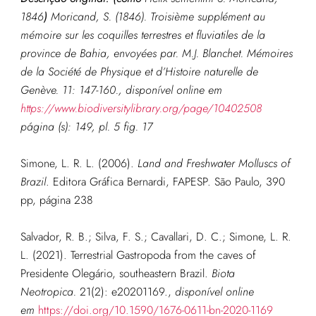
1846
)
Moricand, S. (1846). Troisième supplément au
mémoire sur les coquilles terrestres et fluviatiles de la
province de Bahia, envoyées par. M.J. Blanchet.
Mémoires
de la Société de Physique et d’Histoire naturelle de
Genève.
11: 147-160.
, disponível online em
https://www.biodiversitylibrary.org/page/10402508
página (s): 149, pl. 5 fig. 17
Simone, L. R. L. (2006).
Land and Freshwater Molluscs of
Brazil
. Editora Gráfica Bernardi, FAPESP. São Paulo, 390
pp, página 238
Salvador, R. B.; Silva, F. S.; Cavallari, D. C.; Simone, L. R.
L. (2021). Terrestrial Gastropoda from the caves of
Presidente Olegário, southeastern Brazil.
Biota
Neotropica.
21(2): e20201169.
,
disponível online
em
https://doi.org/10.1590/1676-0611-bn-2020-1169