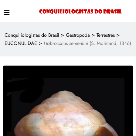
>
>
>
Conquiliologistas do Brasil
Gastropoda
Terrestres
>
EUCONULIDAE
Habroconus semenlini
(S. Moricand, 1846)