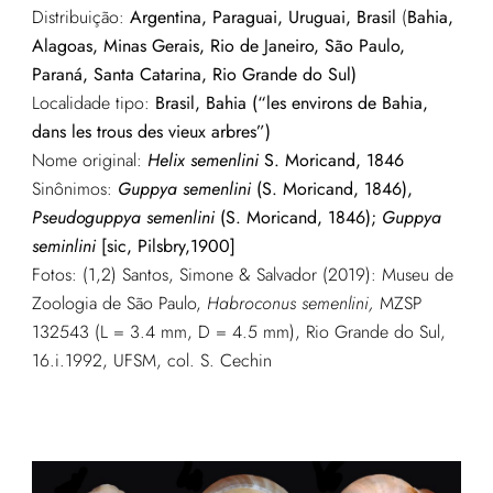
Distribuição:
Argentina, Paraguai, Uruguai, Brasil
(
Bahia,
Alagoas, Minas Gerais, Rio de Janeiro, São Paulo,
Paraná, Santa Catarina, Rio Grande do Sul)
Localidade tipo:
Brasil, Bahia (“les environs de Bahia,
dans les trous des vieux arbres”)
Nome original:
Helix semenlini
S. Moricand, 1846
Sinônimos:
Guppya semenlini
(S. Moricand, 1846),
Pseudoguppya semenlini
(S. Moricand, 1846);
Guppya
seminlini
[sic, Pilsbry,1900]
Fotos: (1,2) Santos, Simone & Salvador (2019): Museu de
Zoologia de São Paulo,
Habroconus semenlini,
MZSP
132543 (L = 3.4 mm, D = 4.5 mm), Rio Grande do Sul,
16.i.1992, UFSM, col. S. Cechin