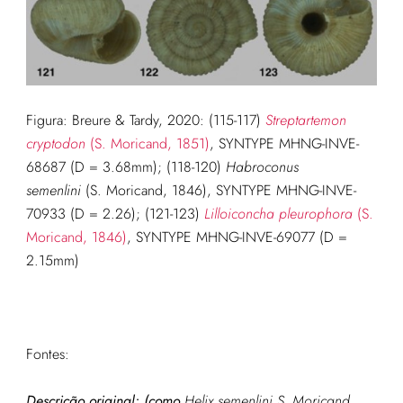
Figura: Breure & Tardy, 2020: (115-117)
Streptartemon
cryptodon
(S. Moricand, 1851)
, SYNTYPE MHNG-INVE-
68687 (D = 3.68mm); (118-120)
Habroconus
semenlini
(S. Moricand, 1846), SYNTYPE MHNG-INVE-
70933 (D = 2.26); (121-123)
Lilloiconcha pleurophora
(S.
Moricand, 1846)
, SYNTYPE MHNG-INVE-69077 (D =
2.15mm)
Fontes:
Descrição original:
(como
Helix semenlini S. Moricand,