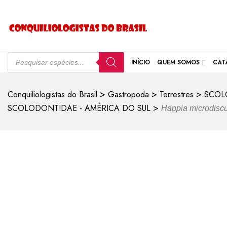
INÍCIO
QUEM SOMOS
CAT
>
>
>
Conquiliologistas do Brasil
Gastropoda
Terrestres
SCOL
>
SCOLODONTIDAE - AMÉRICA DO SUL
Happia microdisc