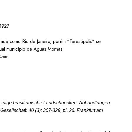
 1927
dade como Rio de Janeiro, porém “Teresópolis” se
atual município de Águas Mornas
2.4mm
r einige brasilianische Landschnecken.
Abhandlungen
Gesellschaft.
40 (3): 307-329, pl. 26. Frankfurt am