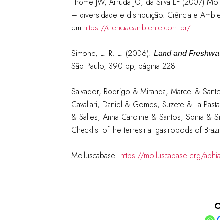
Thomé JW, Arruda JO, da Silva LF (2007) Mol
– diversidade e distribuição. Ciência e Ambie
em
https://cienciaeambiente.com.br/
Simone, L. R. L. (2006).
Land and Freshwate
São Paulo, 390 pp, página 228
Salvador, Rodrigo & Miranda, Marcel & Santo
Cavallari, Daniel & Gomes, Suzete & La Past
& Salles, Anna Caroline & Santos, Sonia & 
Checklist of the terrestrial gastropods of Bra
Molluscabase:
https://molluscabase.org/aph
C