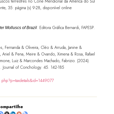
uscos terrestres no Cone Meridional da América do Sul
nte, 35: página (s) 9-28, disponível online
. Editora Gráfica Bernardi, FAPESP.
r Molluscs of Brazil
s, Fernanda & Oliveira, Cléo & Arruda, Janine &
a, Ariel & Pena, Meire & Ovando, Ximena & Rosa, Rafael
Simone, Luiz & Marcondes Machado, Fabrizio. (2024).
zil. Journal of Conchology. 45. 142-185
ia.php?p=taxdetails&id=1449077
ompartilhe