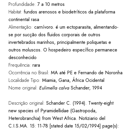
Profundidade:
7 a 10 metros
Habitat:
fundos arenosos e biodetríticos da plataforma
continental rasa
Alimentação:
carnívoro. é um ectoparasita, alimentando-
se por sucção dos fluidos corporais de outros
invertebrados marinhos, principalmente poliquetas e
outros moluscos. O hospedeiro específico permanece
desconhecido
Frequência:
rara
Ocorrência no Brasil:
MA até PE e Fernando de Noronha
Localidade Tipo:
Miamia, Gana, África Ocidental
Nome original:
Eulimella calva
Schander, 1994
Descrição original:
Schander C. (1994). Twenty-eight
new species of Pyramidellidae (Gastropoda,
Heterobranchia) from West Africa. Notiziario del
C.I.S.MA. 15: 11-78 [stated date 15/02/1994] page(s):