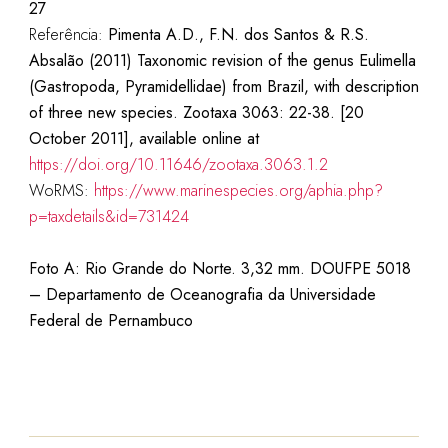
27
Referência:
Pimenta A.D., F.N. dos Santos & R.S.
Absalão (2011) Taxo
nomic revision of the genus Eulimella
(Gastropoda, Pyramidellidae) from Brazil, with description
of three new species. Zootaxa 3063: 22-38. [20
October 2011], available online at
https://doi.org/10.11646/zootaxa.3063.1.2
WoRMS:
https://www.marinespecies.org/aphia.php?
p=taxdetails&id=731424
Foto A:
Rio Grande do Norte. 3,32 mm. DOUFPE 5018
– Departamento de Oceanografia da Universidade
Federal de Pernambuco