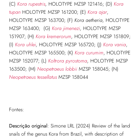
(C)
Kora rupestris
,
HOLOTYPE MZSP 121416; (D)
Kora
tupan
HOLOTYPE MZSP 161200; (E)
Kora ajar
,
HOLOTYPE MZSP 163700; (F)
Kora aetheria,
HOLOTYPE
MZSP 163400; (G)
Kora jimenezi
,
HOLOTYPE MZSP
151907; (H)
Kora kremerorum
,
HOLOTYPE MZSP 151809;
(I)
Kora uhlei
,
HOLOTYPE MZSP 165720; (J)
Kora vania
,
HOLOTYPE MZSP 165500; (K)
Kora curumim
, HOLOTYPE
MZSP 152077; (L)
Koltrora pyrostoma
,
HOLOTYPE MZSP
163500; (M)
Neopetraeus lobbii
MZSP 158045; (N)
Neopetraeus tessellatus
MZSP 158044
Fontes:
Descrição original
: Simone LRL (2024) Review of the land
snails of the genus Kora from Brazil, with description of