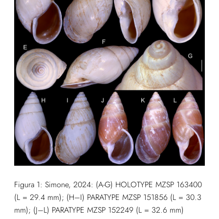
Figura 1: Simone, 2024: (A-G) HOLOTYPE MZSP 163400
(L = 29.4 mm); (H–I) PARATYPE MZSP 151856 (L = 30.3
mm); (J–L) PARATYPE MZSP 152249 (L = 32.6 mm)