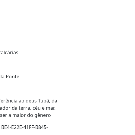
alcárias
 da Ponte
erência ao deus Tupã, da
ador da terra, céu e mar.
 ser a maior do gênero
1BE4-E22E-41FF-B845-