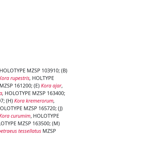
HOLOTYPE MZSP 103910; (B)
Kora rupestris
,
HOLTYPE
ZSP 161200; (E)
Kora ajar
,
a
,
HOLOTYPE MZSP 163400;
; (H)
Kora kremerorum
,
OLOTYPE MZSP 165720; (J)
Kora curumim
, HOLOTYPE
OTYPE MZSP 163500; (M)
etraeus tessellatus
MZSP