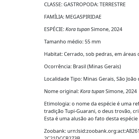
CLASSE: GASTROPODA:
TERRESTRE
FAMÍLIA:
MEGASPIRIDAE
ESPÉCIE:
Kora tupan
Simone, 2024
Tamanho médio:
55 mm
Habitat:
Cerrado, sob pedras, em áreas c
Ocorrência:
Brasil (Minas Gerais)
Localidade Tipo:
Minas Gerais, São João
Nome original:
Kora tupan
Simone, 2024
Etimologia:
o nome da espécie é uma ref
tradição Tupi-Guarani, o deus trovão, cri
Esta é uma alusão ao fato desta espécie
Zoobank:
urn:lsid:zoobank.org:act:A826
2C21DCCB273B