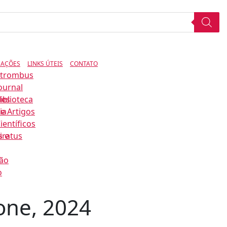
CAÇÕES
LINKS ÚTEIS
CONTATO
Strombus
ournal
des
iblioteca
ia
e Artigos
ientíficos
s e
iratus
ão
o
ne, 2024