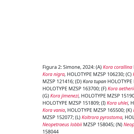
Figura 2: Simone, 2024: (A)
Kora corallina
Kora nigra
,
HOLOTYPE MZSP 106230; (C)
MZSP 121416; (D)
Kora tupan
HOLOTYPE M
HOLOTYPE MZSP 163700; (F)
Kora aetheri
(G)
Kora jimenezi
,
HOLOTYPE MZSP 151907
HOLOTYPE MZSP 151809; (I)
Kora uhlei
,
H
Kora vania
, HOLOTYPE MZSP 165500; (K)
MZSP 152077; (L)
Koltrora pyrostoma
,
HOL
Neopetraeus lobbii
MZSP 158045; (N)
Neop
158044