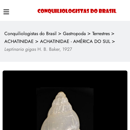
>
>
>
Conquiliologistas do Brasil
Gastropoda
Terrestres
>
>
ACHATINIDAE
ACHATINIDAE - AMÉRICA DO SUL
Leptinaria gigas
H. B. Baker, 1927