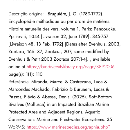
Descrição original:
Bruguière, J. G. (1789-1792).
Encyclopédie méthodique ou par ordre de matières.
Histoire naturelle des vers, volume 1. Paris: Pancoucke.
Pp. i-xviii, 1-344 [Livraison 32, June 1789]; 345-757
[Livraison 48, 13 Feb. 1792] [Dates after Evenhuis, 2003,
Zootaxa, 166: 37; Zootaxa, 207, some modified by
Evenhuis & Petit 2003 Zootaxa 207:1-4]. , available
online at
https://biodiversitylibrary.org/page/8892006
page(s): 1(1): 110
Referência:
Miranda, Marcel & Castrezana, Luca &
Marcondes Machado, Fabrizio & Buruaem, Lucas &
Passos, Flávio & Abessa, Denis. (2025). Soft‐Bottom
Bivalves (Mollusca) in an Impacted Brazilian Marine
Protected Area and Adjacent Regions. Aquatic
Conservation: Marine and Freshwater Ecosystems. 35
WoRMS:
https://www.marinespecies.org/aphia.php?