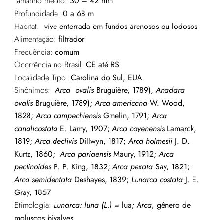
Tamanho médio:
30 – 42 mm
Profundidade:
0 a 68 m
Habitat:
vive enterrada em fundos arenosos ou lodosos
Alimentação:
filtrador
Frequência:
comum
Ocorrência no Brasil:
CE até RS
Localidade Tipo:
Carolina do Sul, EUA
Sinônimos:
Arca
ovalis
Bruguière, 1789),
Anadara
ovalis
Bruguière, 1789);
Arca americana
W. Wood,
1828;
Arca campechiensis
Gmelin, 1791;
Arca
canalicostata
E. Lamy, 1907;
Arca cayenensis
Lamarck,
1819;
Arca declivis
Dillwyn, 1817;
Arca holmesii
J. D.
Kurtz, 1860;
Arca pariaensis
Maury, 1912;
Arca
pectinoides
P. P. King, 1832;
Arca pexata
Say, 1821;
Arca semidentata
Deshayes, 1839;
Lunarca costata
J. E.
Gray, 1857
Etimologia:
Lunarca
:
luna
(L.) =
lua
; Arca,
gênero de
moluscos bivalves