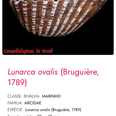
Lunarca ovalis
(Bruguière,
1789)
CLASSE: BIVALVIA:
MARINHO
FAMÍLIA:
ARCIDAE
ESPÉCIE:
Lunarca
ovalis
(
Bruguière
, 1789)