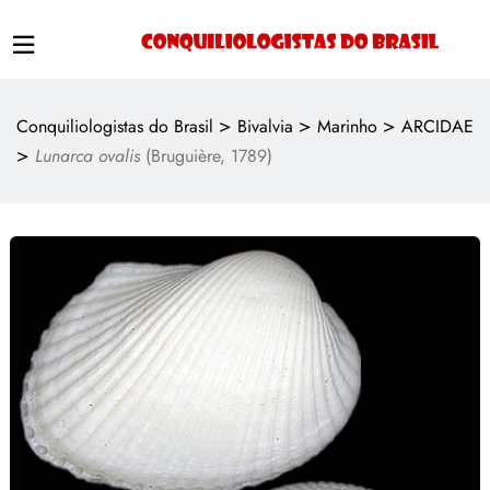
>
>
>
Conquiliologistas do Brasil
Bivalvia
Marinho
ARCIDAE
>
Lunarca ovalis
(Bruguière, 1789)