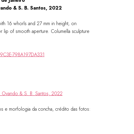
 de Janeiro
ando & S. B. Santos, 2022
with 16 whorls and 27 mm in height, on
r lip of smooth aperture. Columella sculpture
B-9C3E-798A197DA331
s e morfologia da concha, crédito das fotos: