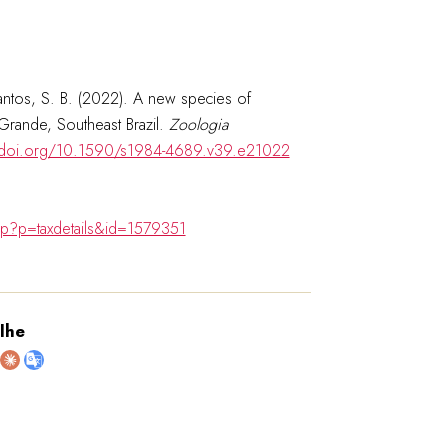
antos, S. B. (2022). A new species of
Grande, Southeast Brazil.
Zoologia
//doi.org/10.1590/s1984-4689.v39.e21022
hp?p=taxdetails&id=1579351
lhe