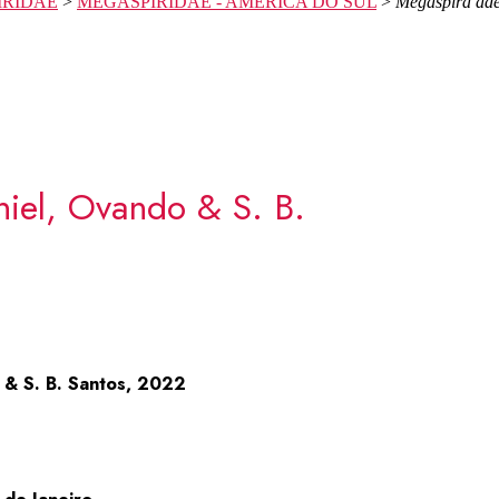
IRIDAE
>
MEGASPIRIDAE - AMÉRICA DO SUL
>
Megaspira ade
iel, Ovando & S. B.
 & S. B. Santos, 2022