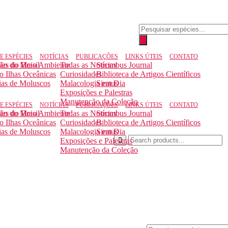
Pesquisar
produtos
E ESPÉCIES
NOTÍCIAS
PUBLICAÇÕES
LINKS ÚTEIS
CONTATO
ção do Meio Ambiente
ies do Brasil
Todas as Notícias
Strombus Journal
to Ilhas Oceânicas
Curiosidades
Biblioteca de Artigos Científicos
ias de Moluscos
Malacologia em Dia
Siratus
Exposições e Palestras
Manutenção da Coleção
E ESPÉCIES
NOTÍCIAS
PUBLICAÇÕES
LINKS ÚTEIS
CONTATO
ção do Meio Ambiente
ies do Brasil
Todas as Notícias
Strombus Journal
to Ilhas Oceânicas
Curiosidades
Biblioteca de Artigos Científicos
ias de Moluscos
Malacologia em Dia
Siratus
Exposições e Palestras
Manutenção da Coleção