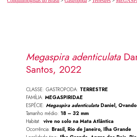
Conquiliologistas do Brasil
>
Gastropoda
>
Terrestres
>
MEGASP
Megaspira adenticulata
Dan
Santos, 2022
CLASSE: GASTROPODA:
TERRESTRE
FAMÍLIA:
MEGASPIRIDAE
ESPÉCIE:
Megaspira adenticulata
Daniel, Ovando
Tamanho médio:
18 – 32 mm
Habitat:
vive no solo na Mata Atlântica
Ocorrência:
Brasil, Rio de Janeiro, Ilha Grande