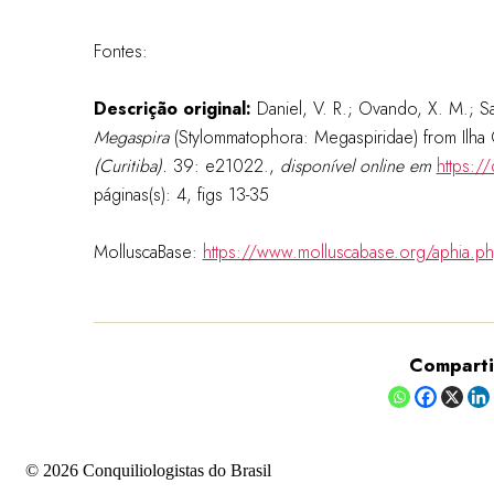
Fontes:
Descrição original:
Daniel, V. R.; Ovando, X. M.; S
Megaspira
(Stylommatophora: Megaspiridae) from Ilha 
(Curitiba).
39: e21022.
,
disponível online em
https:
páginas(s): 4, figs 13-35
MolluscaBase:
https://www.molluscabase.org/aphia.p
Comparti
©️ 2026 Conquiliologistas do Brasil