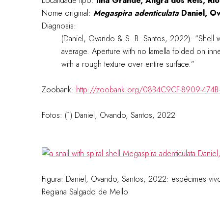
Localidade tipo:
Ilha Grande, Angra dos Reis, Rio
Nome original:
Megaspira adenticulata
Daniel, Ov
Diagnosis:
(Daniel, Ovando & S. B. Santos, 2022): “Shell 
average. Aperture with no lamella folded on inne
with a rough texture over entire surface.”
Zoobank:
http://zoobank.org/08B4C9CF-8909-474
Fotos: (1)
Daniel, Ovando, Santos, 2022
Figura:
Daniel, Ovando, Santos, 2022: e
spécimes vivo
Regiana Salgado de Mello