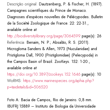
Descrição original:
Dautzenberg, P. & Fischer, H. (1897).
Campagnes scientifiques du Prince de Monaco.
Diagnoses d’espèces nouvelles de Pélécypodes. Bulletin
de la Société Zoologique de France. 22: 22-31.,
available online at
http://biodiversitylibrary.org/page/3064599
page(s): 26
Referência:
Benaim, N. P.; Absalão, R. S. (2011).
Microgloma Sanders & Allen, 1973 (Nuculanidae) and
Pristigloma Dall, 1900 (Pristiglomidae) (Pelecypoda) in
the Campos Basin of Brazil. ZooKeys. 152: 1-20.,
available online at
https://doi.org/10.3897/zookeys.152.1646
page(s): 10
WoRMS:
https://www.marinespecies.org/aphia.php?
p=taxdetails&id=506520
Foto A: Bacia de Campos, Rio de Janeiro. 0,8 mm.
IBUFRJ 15889 –
Instituto de Biologia da Universidade