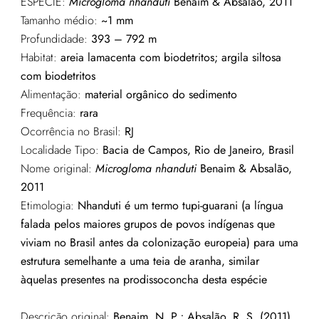
ESPÉCIE:
Microgloma nhanduti
Benaim & Absalão, 2011
Tamanho médio:
~1
mm
Profundidade:
393 – 792 m
Habitat:
areia lamacenta com biodetritos; argila siltosa
com biodetritos
Alimentação:
material orgânico do sedimento
Frequência:
rara
Ocorrência no Brasil:
RJ
Localidade Tipo:
Bacia de Campos, Rio de Janeiro,
Brasil
Nome original:
Microgloma nhanduti
Benaim & Absalão,
2011
Etimologia:
Nhanduti é um termo tupi-guarani (a língua
falada pelos maiores grupos de povos indígenas que
viviam no Brasil antes da colonização europeia) para uma
estrutura semelhante a uma teia de aranha, similar
àquelas presentes na prodissoconcha desta espécie
Descrição original:
Benaim, N. P.; Absalão, R. S. (2011).