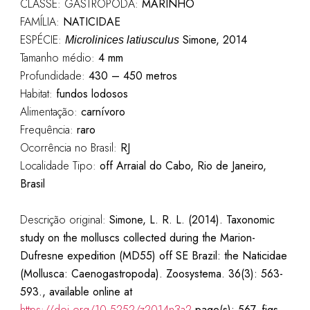
CLASSE: GASTROPODA:
MARINHO
FAMÍLIA:
NATICIDAE
ESPÉCIE:
Simone, 2014
Microlinices latiusculus
Tamanho médio:
4 mm
Profundidade:
430 – 450 metros
Habitat:
fundos lodosos
Alimentação:
carnívoro
Frequência:
raro
Ocorrência no Brasil:
RJ
Localidade Tipo:
off Arraial do Cabo, Rio de Janeiro
,
Brasil
Descrição original:
Simone, L. R. L. (2014). Taxonomic
study on the molluscs collected during the Marion-
Dufresne expedition (MD55) off SE Brazil: the Naticidae
(Mollusca: Caenogastropoda). Zoosystema. 36(3): 563-
593., available online at
https://doi.org/10.5252/z2014n3a2
page(s): 567, figs