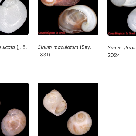
sulcata
(J. E.
Sinum maculatum
(Say,
Sinum strioti
1831)
2024