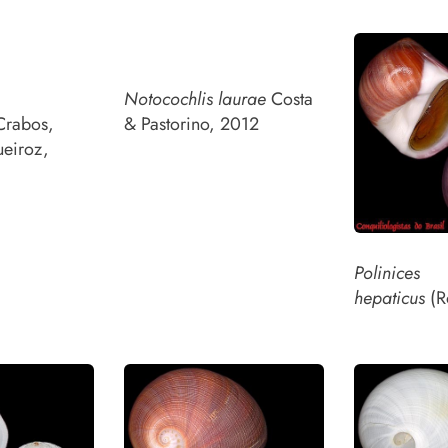
Notocochlis laurae
Costa
rabos,
& Pastorino, 2012
eiroz,
Polinices
hepaticus
(R