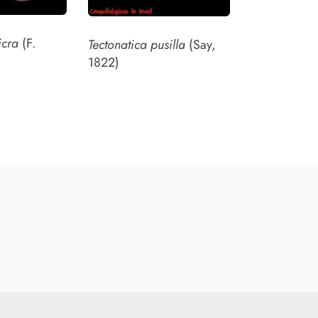
icra
(F.
Tectonatica pusilla
(Say,
1822)