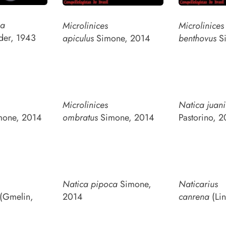
ma
Microlinices
Microlinices
er, 1943
apiculus
Simone, 2014
benthovus
Si
Microlinices
Natica juani
one, 2014
ombratus
Simone, 2014
Pastorino, 2
Natica pipoca
Simone,
Naticarius
(Gmelin,
2014
canrena
(Lin