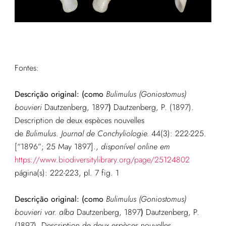
Fontes:
Descrição original:
(como
Bulimulus (Goniostomus)
bouvieri
Dautzenberg, 1897
)
Dautzenberg, P. (1897).
Description de deux espèces nouvelles
de
Bulimulus
.
Journal de Conchyliologie.
44(3): 222-225.
[“1896”; 25 May 1897].,
disponível online em
https://www.biodiversitylibrary.org/page/25124802
página(s): 222-223, pl. 7 fig. 1
Descrição original:
(como
Bulimulus (Goniostomus)
bouvieri var. alba
Dautzenberg, 1897
)
Dautzenberg, P.
(1897). Description de deux espèces nouvelles