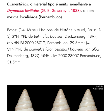
Comentários:
o material tipo é muito semelhante a
Drymaeus bivittatus
(G. B. Sowerby I, 1833)
, e com
mesma localidade (Pernambuco)
Fotos: (1-4) Museu Nacional de História Natural, Paris: (1-
3) SYNTYPE de
Bulimulus
bouvieri
Dautzenberg, 1897;
MNHN-IM-2000-28019, Pernambuco, 29.6mm; (4)
SYNTYPE de
Bulimulus (Goniostomus)
bouvieri
var. alba
Dautzenberg, 1897,
MNHN-IM-2000-28007 Pernambuco,
31.5mm