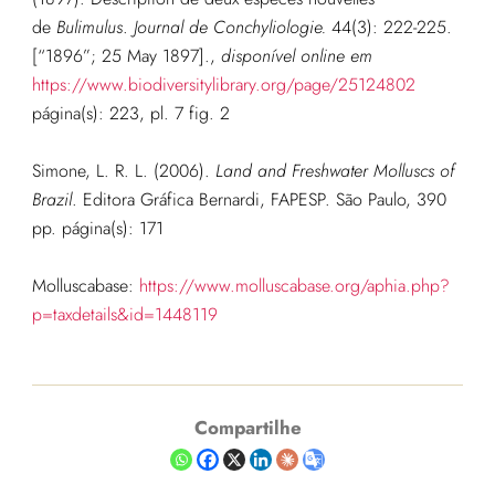
de
Bulimulus
.
Journal de Conchyliologie.
44(3): 222-225.
[“1896”; 25 May 1897].,
disponível online em
https://www.biodiversitylibrary.org/page/25124802
página(s): 223, pl. 7 fig. 2
Simone, L. R. L. (2006).
Land and Freshwater Molluscs of
Brazil
. Editora Gráfica Bernardi, FAPESP. São Paulo, 390
pp. página(s): 171
Molluscabase:
https://www.molluscabase.org/aphia.php?
p=taxdetails&id=1448119
Compartilhe