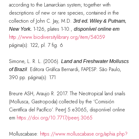
according to the Lamarckian system; together with
descriptions of new or rare species, contained in the
collection of John C. Jay, M.D.
3rd ed. Wiley & Putnam,
1-126, plates 1-10.
,
New York.
disponível online em
http://www.biodiversitylibrary.org/item/54059
página(s): 122, pl. 7 fig. 6
Simone, L. R. L. (2006).
Land and Freshwater Molluscs
. Editora Gráfica Bernardi, FAPESP. São Paulo,
of Brazil
390 pp.
página(s): 171
Breure ASH, Araujo R.
2017
.
The Neotropical land snails
(Mollusca, Gastropoda) collected by the ‘Comisión
Científica del Pacífico’
.
PeerJ
5
:
e3065, disponível online
em
https://doi.org/10.7717/peerj.3065
Molluscabase:
https://www.molluscabase.org/aphia.php?