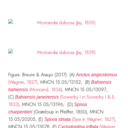
Figura: Breure & Araujo (2017): (A)
Anctus angiostomus
(Wagner, 1827)
, MNCN 15.05/13152; (B)
Bahiensis
(Moricand, 1834)
, MNCN 15.05/13097;
bahiensis
(C)
(Sowerby I in Sowerby I & II,
Bahiensis janeirensis
1833)
, MNCN 15.05/13196; (D)
Spixia
(Grateloup in Pfeiffer, 1850), MNCN
charpentieri
15.05/20205; (E)
(Spix in Wagner, 1827)
,
Spixia striata
MNCN 15.05/13078; (F)
(Wagner,
Cyclodontina inflata