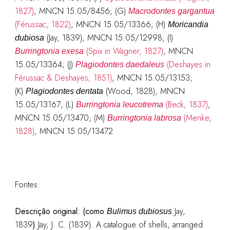
1827)
, MNCN 15.05/8456; (G)
Macrodontes gargantua
(Férussac, 1822)
, MNCN 15.05/13366; (H)
Moricandia
(Jay, 1839), MNCN 15.05/12998; (I)
dubiosa
(Spix in Wagner, 1827)
, MNCN
Burringtonia exesa
15.05/13364; (J)
(Deshayes in
Plagiodontes daedaleus
Férussac & Deshayes, 1851)
, MNCN 15.05/13153;
(K)
(Wood, 1828), MNCN
Plagiodontes dentata
15.05/13167; (L)
(Beck, 1837)
,
Burringtonia leucotrema
MNCN 15.05/13470; (M)
(Menke,
Burringtonia labrosa
1828)
, MNCN 15.05/13472
Fontes:
Descrição original:
(como
Jay,
Bulimus dubiosus
1839
)
Jay, J. C. (1839). A catalogue of shells, arranged