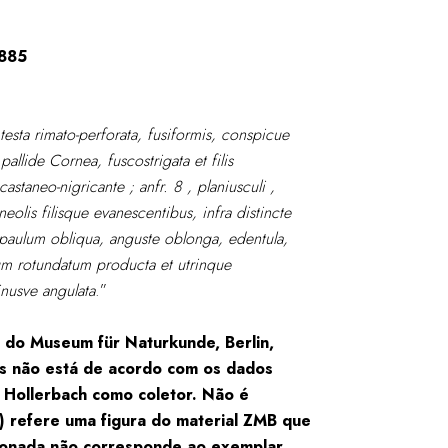
1885
testa rimato-perforata, fusiformis, conspicue
 pallide Cornea, fuscostrigata et filis
castaneo-nigricante ; anfr. 8 , planiusculi ,
neolis filisque evanescentibus, infra distincte
 paulum obliqua, anguste oblonga, edentula,
rum rotundatum producta et utrinque
inusve angulata
.”
 do Museum für Naturkunde, Berlin,
s não está de acordo com os dados
 Hollerbach como coletor. Não é
) refere uma figura do material ZMB que
cionada não corresponde ao exemplar