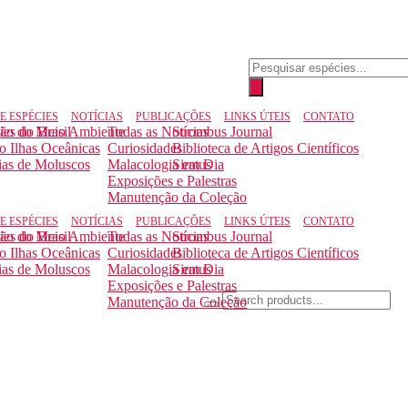
Pesquisar
produtos
E ESPÉCIES
NOTÍCIAS
PUBLICAÇÕES
LINKS ÚTEIS
CONTATO
ção do Meio Ambiente
ies do Brasil
Todas as Notícias
Strombus Journal
to Ilhas Oceânicas
Curiosidades
Biblioteca de Artigos Científicos
ias de Moluscos
Malacologia em Dia
Siratus
Exposições e Palestras
Manutenção da Coleção
E ESPÉCIES
NOTÍCIAS
PUBLICAÇÕES
LINKS ÚTEIS
CONTATO
ção do Meio Ambiente
ies do Brasil
Todas as Notícias
Strombus Journal
to Ilhas Oceânicas
Curiosidades
Biblioteca de Artigos Científicos
ias de Moluscos
Malacologia em Dia
Siratus
Exposições e Palestras
Manutenção da Coleção