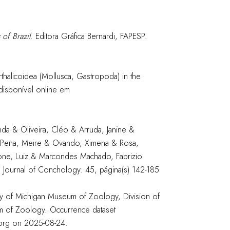
of Brazil
. Editora Gráfica Bernardi, FAPESP.
halicoidea (Mollusca, Gastropoda) in the
disponível online em
da & Oliveira, Cléo & Arruda, Janine &
 & Pena, Meire & Ovando, Ximena & Rosa,
mone, Luiz & Marcondes Machado, Fabrizio.
il. Journal of Conchology. 45, página(s) 142-185
y of Michigan Museum of Zoology, Division of
um of Zoology. Occurrence dataset
.org on 2025-08-24.