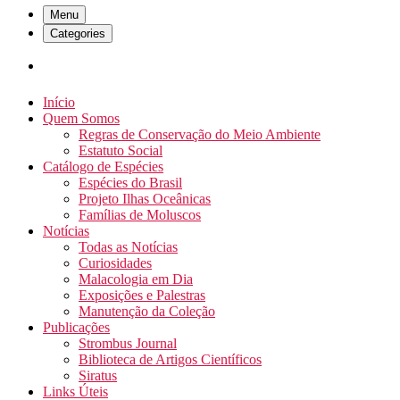
Menu
Categories
Início
Quem Somos
Regras de Conservação do Meio Ambiente
Estatuto Social
Catálogo de Espécies
Espécies do Brasil
Projeto Ilhas Oceânicas
Famílias de Moluscos
Notícias
Todas as Notícias
Curiosidades
Malacologia em Dia
Exposições e Palestras
Manutenção da Coleção
Publicações
Strombus Journal
Biblioteca de Artigos Científicos
Siratus
Links Úteis