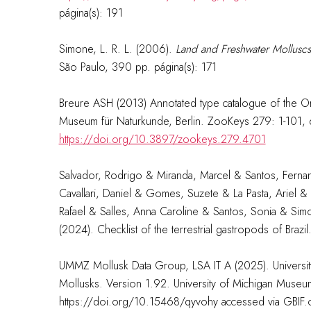
página(s): 191
Simone, L. R. L. (2006).
Land and Freshwater Molluscs 
São Paulo, 390 pp. página(s): 171
Breure ASH (2013) Annotated type catalogue of the Ort
Museum für Naturkunde, Berlin. ZooKeys 279: 1-101, 
https://doi.org/10.3897/zookeys.279.4701
Salvador, Rodrigo & Miranda, Marcel & Santos, Fernan
Cavallari, Daniel & Gomes, Suzete & La Pasta, Ariel
Rafael & Salles, Anna Caroline & Santos, Sonia & Si
(2024). Checklist of the terrestrial gastropods of Braz
UMMZ Mollusk Data Group, LSA IT A (2025). Universit
Mollusks. Version 1.92. University of Michigan Muse
https://doi.org/10.15468/qyvohy accessed via GBIF