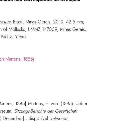
nasuta
, Brasil, Minas Gerais, 2019, 42.5 mm;
ion of Mollusks, UMMZ 147009, Minas Gerais,
adilla, Ylexia
artens, 1885
)
Martens, E. von. (1885). Ueber
Museum.
Sitzungs-Berichte der Gesellschaft
 December]., disponível o
nline em