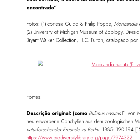
encontrado”
Fotos: (1) cortesia Guido & Philip Poppe,
Moricandia 
(2) University of Michigan Museum of Zoology, Divis
Bryant Walker Collection; H.C. Fulton, catalogado por P
Fontes:
Descrição original:
(como
Bulimus nasutus
E. von M
neu erworbene Conchylien aus dem zoologischen 
naturforschender Freunde zu Berlin.
1885: 190-194 [15
https://www.biodiversitylibrary.org/page/7974322