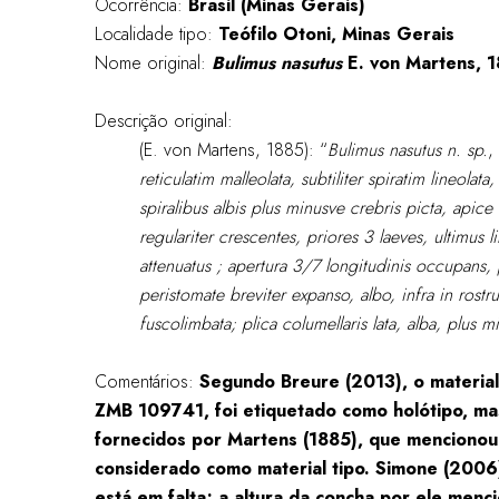
Ocorrência:
Brasil (Minas Gerais)
Localidade tipo:
Teófilo Otoni, Minas Gerais
Nome original:
Bulimus nasutus
E. von Martens, 
Descrição original:
(E. von Martens, 1885): “
Bulimus nasutus n. sp.
,
reticulatim malleolata, subtiliter spiratim lineolata,
spiralibus albis plus minusve crebris picta, apice 
regulariter crescentes, priores 3 laeves, ultimus li
attenuatus ; apertura 3/7 longitudinis occupans,
peristomate breviter expanso, albo, infra in rost
fuscolimbata; plica columellaris lata, alba, plus m
Comentários:
Segundo Breure (2013), o material
ZMB 109741, foi etiquetado como holótipo, ma
fornecidos por Martens (1885), que mencionou
considerado como material tipo. Simone (2006
está em falta; a altura da concha por ele men