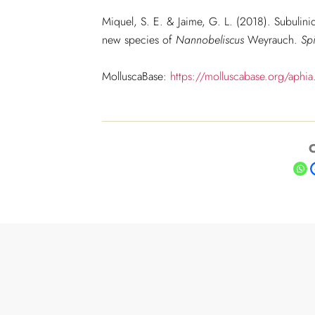
Miquel, S. E. & Jaime, G. L. (2018). Subulini
new species of
Nannobeliscus
Weyrauch.
Sp
MolluscaBase:
https://molluscabase.org/aph
C