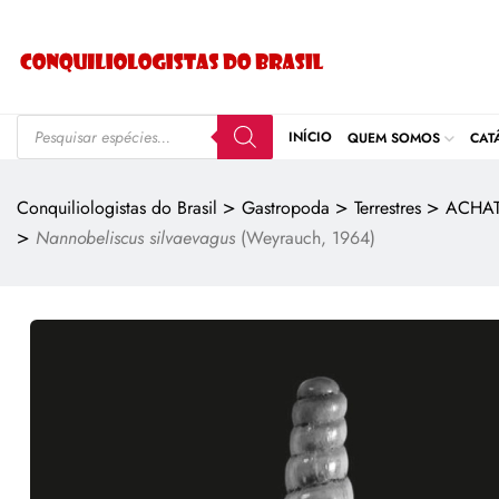
INÍCIO
QUEM SOMOS
CAT
>
>
>
Conquiliologistas do Brasil
Gastropoda
Terrestres
ACHAT
>
Nannobeliscus silvaevagus
(Weyrauch, 1964)