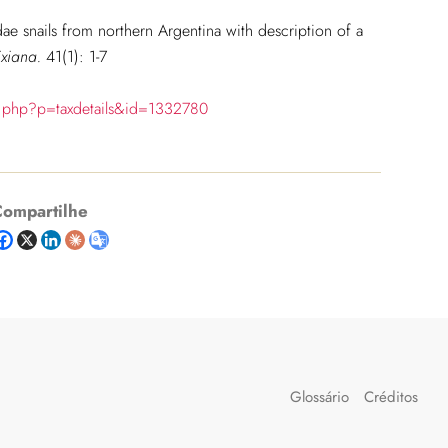
dae snails from northern Argentina with description of a
ixiana.
41(1): 1-7
ia.php?p=taxdetails&id=1332780
ompartilhe
Glossário
Créditos