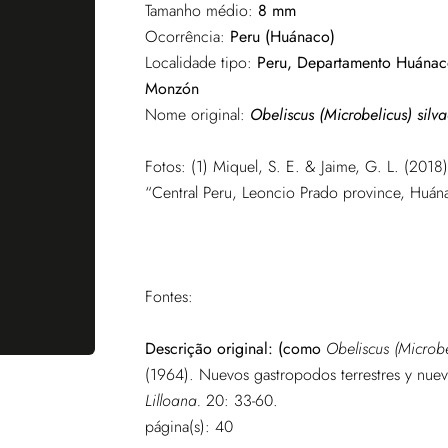
Tamanho médio:
8 mm
Ocorrência:
Peru (Huánaco)
Localidade tipo:
Peru, Departamento Huánaco
Monzón
Nome original:
Obeliscus (Microbelicus) silv
Fotos: (1) Miquel, S. E. & Jaime, G. L. (2
“Central Peru, Leoncio Prado province, Huán
Fontes:
Descrição original: (como
Obeliscus (Microbe
(1964). Nuevos gastropodos terrestres y nue
Lilloana.
20: 33-60.
página(s): 40