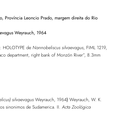
, Província Leoncio Prado, margem direita do Rio
aevagus
Weyrauch, 1964
018): HOLOTYPE de
Nannobeliscus silvaevagus
, FIML 1219,
aco department, right bank of Monzón River”, 8.3mm
licus) silvaevagus
Weyrauch, 1964
)
Weyrauch, W. K.
vos sinonimos de Sudamerica. II.
Acta Zoológica