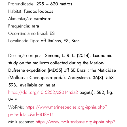
Profundidade:
295 – 620 metros
Habitat:
fundos lodosos
Alimentação:
carnívoro
Frequência:
rara
Ocorrência no Brasil:
ES
Localidade Tipo:
off Itaúnas, ES
, Brasil
Descrição original:
Simone, L. R. L. (2014). Taxonomic
study on the molluscs collected during the Marion-
Dufresne expedition (MD55) off SE Brazil: the Naticidae
(Mollusca: Caenogastropoda). Zoosystema. 36(3): 563-
593., available online at
https://doi.org/10.5252/z2014n3a2
page(s): 582, fig.
9A-E
WoRMs:
https://www.marinespecies.org/aphia.php?
p=taxdetails&id=818914
Molluscabase:
https://www.molluscabase.org/aphia.php?