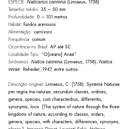
ESPÉCIE:
(Linnaeus, 1758)
Naticarius canrena
Tamanho médio:
35 – 50 mm
Profundidade:
0 – 101 metros
Habitat:
fundos arenosos
Alimentação:
carnívoro
Frequência:
comum
Ocorrência no Brasil:
AP até SC
Localidade Tipo:
“O[ceano] Anae”
Sinônimos:
(Linnaeus, 1758),
Natica
canrena
Natica
Reheder
, 1947,
entre outros.
verae
Descrição original:
Linnaeus, C. (1758). Systema Naturae
per regna tria naturae, secundum classes, ordines,
genera, species, cum characteribus, differentiis,
synonymis, locis. [The system of nature through the three
kingdoms of nature, according to classes, orders,
genera, species, with characters, differences, synonyms,