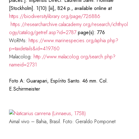
places.]. Impensis Direct. Laurentii Salvii. Holmiae
[Stockholm]. 1(10) [iii], 824 p., available online at
https://biodiversitylibrary.org/page/726886
https://researcharchive.calacademy.org/research/ichthyol
ogy/catalog/getref.asp?id=2787
page(s): 776
WoRMs:
https://www.marinespecies.org/aphia.php?
p=taxdetails&id=419760
Malacolog:
http://www.malacolog.org/search.php?
nameid=2731
Foto A: Guarapari, Espírito Santo. 46 mm. Col.
E.Schirrmeister
Aimal vivo – Bahia, Brasil. Foto: Geraldo Pomponet