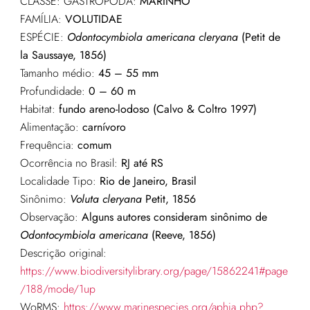
CLASSE: GASTROPODA:
MARINHO
FAMÍLIA:
VOLUTIDAE
ESPÉCIE:
Odontocymbiola americana cleryana
(Petit de
la Saussaye, 1856)
Tamanho médio:
45 – 55 mm
Profundidade:
0 – 60 m
Habitat:
fundo
areno
-lodoso (Calvo & Coltro 1997)
Alimentação:
carnívoro
Frequência:
comum
Ocorrência no Brasil:
RJ até RS
Localidade Tipo:
Rio de Janeiro, Brasil
Sinônimo:
Voluta
cleryana
Petit, 1856
Observação:
Alguns autores consideram sinônimo de
Odontocymbiola americana
(Reeve, 1856)
Descrição original:
https://www.biodiversitylibrary.org/page/15862241#page
/188/mode/1up
WoRMS:
https://www.marinespecies.org/aphia.php?