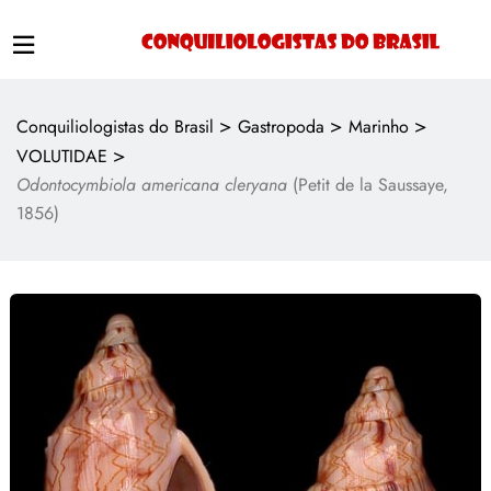
>
>
>
Conquiliologistas do Brasil
Gastropoda
Marinho
>
VOLUTIDAE
Odontocymbiola americana cleryana
(Petit de la Saussaye,
1856)