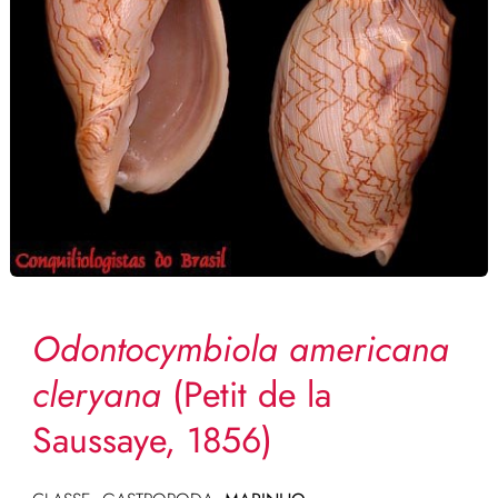
Odontocymbiola americana
cleryana
(Petit de la
Saussaye, 1856)