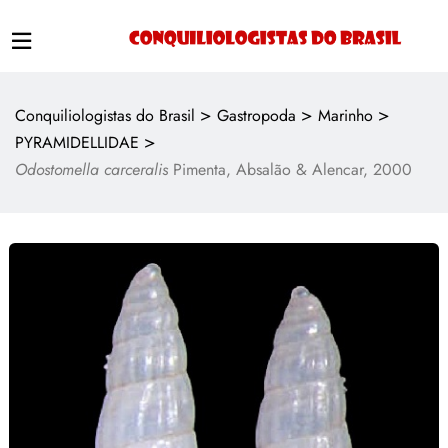
>
>
>
Conquiliologistas do Brasil
Gastropoda
Marinho
>
PYRAMIDELLIDAE
Odostomella carceralis
Pimenta, Absalão & Alencar, 2000