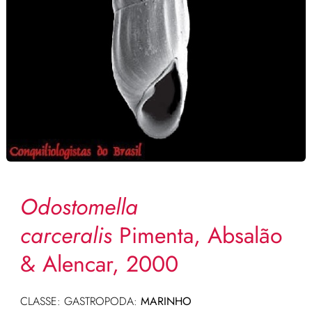
Odostomella
carceralis
Pimenta, Absalão
& Alencar, 2000
CLASSE: GASTROPODA:
MARINHO