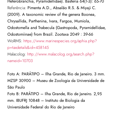
Heterobranchia, Pyramidellidae). Basteria 64(1-3): 65-70
Referência:
Pimenta A.D., Absalão R.S. & Miyaji C.
(2009). A taxonomic review of the genera Boonea,
Chrysallida, Parthenina, Ivara, Fargoa, Mumiola,
Odostomella and Trabecula (Gastropoda, Pyramidellidae,
Odostomiinae) from Brazil. Zootaxa 2049 : 39-66
WoRMS:
https://www.marinespecies.org/aphia.php?
p=taxdetails&id=458145
Malacolog:
http://www.malacolog.org/search.php?
nameid=10703
Foto A: PARÁTIPO –
Ilha Grande, Rio de Janeiro
. 3 mm.
MZSP 30900 – Museu de Zoologia da Universidade de
São Paulo
Foto B: PARÁTIPO –
Ilha Grande, Rio de Janeiro.
2,95
mm.
IBUFRJ 10848
– Instituto de Biologia da
Universidade Federal do Rio de Janeiro