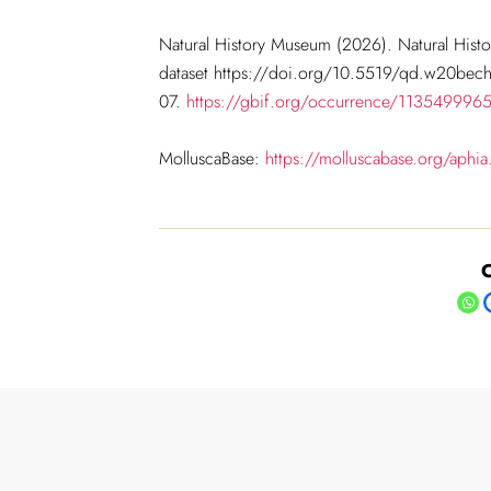
Natural History Museum (2026). Natural His
dataset https://doi.org/10.5519/qd.w20bech
07.
https://gbif.org/occurrence/113549996
MolluscaBase:
https://molluscabase.org/aph
C