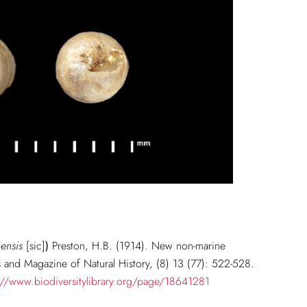
ensis
[sic]
)
Preston, H.B. (1914). New non-marine
 and Magazine of Natural History, (8) 13 (77): 522-528.
://www.biodiversitylibrary.org/page/18641281