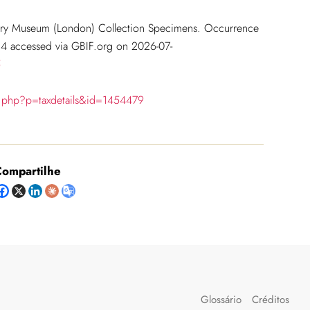
tory Museum (London) Collection Specimens. Occurrence
4 accessed via GBIF.org on 2026-07-
5
ia.php?p=taxdetails&id=1454479
ompartilhe
Glossário
Créditos