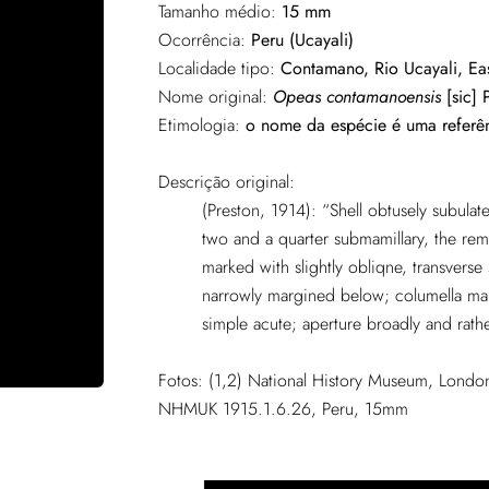
Tamanho médio:
15 mm
Ocorrência:
Peru (Ucayali)
Localidade tipo:
Contamano, Rio Ucayali, Ea
Nome original:
Opeas contamanoensis
[sic] 
Etimologia:
o nome da espécie é uma referên
Descrição original:
(Preston, 1914): “Shell obtusely subulate
two and a quarter submamillary, the rem
marked with slightly obliqne, transverse 
narrowly margined below; columella marg
simple acute; aperture broadly and rathe
Fotos: (1,2) National History Museum, Lon
NHMUK 1915.1.6.26, Peru, 15mm