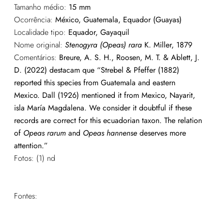
Tamanho médio:
15 mm
Ocorrência:
México, Guatemala, Equador (Guayas)
Localidade tipo:
Equador, Gayaquil
Nome original:
Stenogyra (Opeas) rara
K. Miller, 1879
Comentários:
Breure, A. S. H., Roosen, M. T. & Ablett, J.
D. (2022) destacam que “Strebel & Pfeffer (1882)
reported this species from Guatemala and eastern
Mexico. Dall (1926) mentioned it from Mexico, Nayarit,
isla María Magdalena. We consider it doubtful if these
records are correct for this ecuadorian taxon. The relation
of
Opeas rarum
and
Opeas hannense
deserves more
attention.”
Fotos: (1) nd
Fontes: