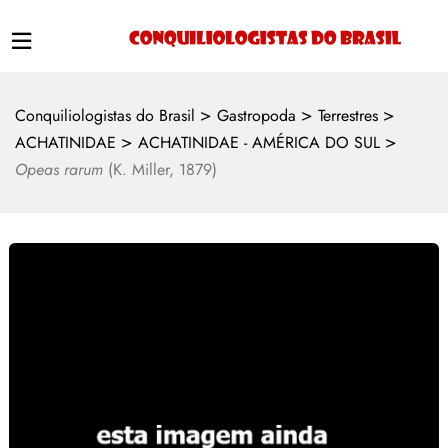
>
>
>
Conquiliologistas do Brasil
Gastropoda
Terrestres
>
>
ACHATINIDAE
ACHATINIDAE - AMÉRICA DO SUL
Opeas rarum
(K. Miller, 1879)