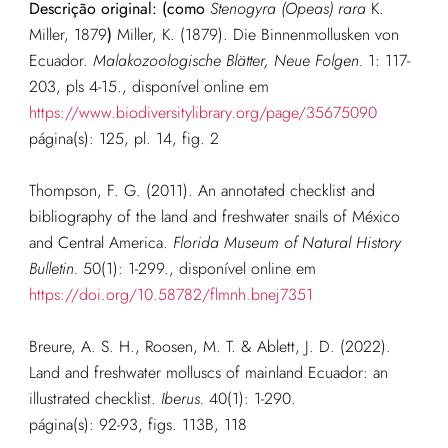
Descrição original: (como
Stenogyra (Opeas) rara
K.
Miller, 1879
)
Miller, K. (1879). Die Binnenmollusken von
Ecuador.
Malakozoologische Blätter, Neue Folgen.
1: 117-
203, pls 4-15.
, disponível online em
https://www.biodiversitylibrary.org/page/35675090
página(s): 125, pl. 14, fig. 2
Thompson, F. G. (2011). An annotated checklist and
bibliography of the land and freshwater snails of México
and Central America.
Florida Museum of Natural History
Bulletin.
50(1): 1-299.
, disponível online em
https://doi.org/10.58782/flmnh.bnej7351
Breure, A. S. H., Roosen, M. T. & Ablett, J. D. (2022).
Land and freshwater molluscs of mainland Ecuador: an
illustrated checklist.
Iberus.
40(1): 1-290.
página(s): 92-93, figs. 113B, 118