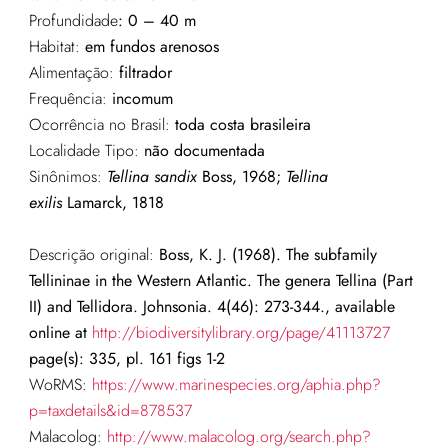
Profundidade
:
0 – 40 m
Habitat:
em fundos arenosos
Alimentação:
filtrador
Frequência:
incomum
Ocorrência no Brasil:
toda costa brasileira
Localidade Tipo:
não documentada
Sinônimos:
Tellina sandix
Boss, 1968;
Tellina
exilis
Lamarck, 1818
Descrição original:
Boss, K. J. (1968). The subfamily
Tellininae in the Western Atlantic. The genera Tellina (Part
II) and Tellidora. Johnsonia. 4(46): 273-344., available
online at
http://biodiversitylibrary.org/page/41113727
page(s): 335, pl. 161 figs 1-2
WoRMS:
https://www.marinespecies.org/aphia.php?
p=taxdetails&id=878537
Malacolog:
http://www.malacolog.org/search.php?