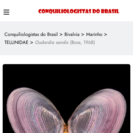
>
>
>
Conquiliologistas do Brasil
Bivalvia
Marinho
>
TELLINIDAE
Oudardia sandix
(Boss, 1968)