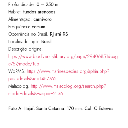
Profundidade:
0 – 250 m
Habitat:
fundos arenosos
Alimentação:
carnívoro
Frequência:
comum
Ocorrência no Brasil:
RJ até RS
Localidade Tipo:
Brasil
Descrição original:
https://www.biodiversitylibrary.org/page/29406851#pag
e/57/mode/1up
WoRMS:
https://www.marinespecies.org/aphia.php?
p=taxdetails&id=1457762
Malacolog:
http://www.malacolog.org/search.php?
mode=details&waspid=2136
Foto A: Itajaí, Santa Catarina. 170 mm. Col. C.Esteves